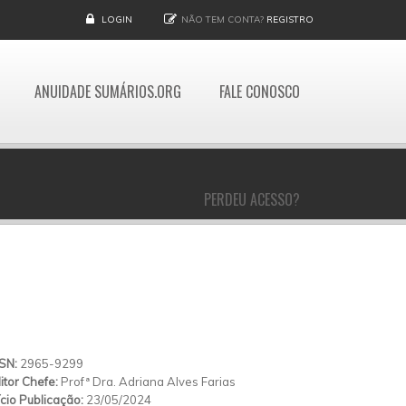
LOGIN
NÃO TEM CONTA?
REGISTRO
ANUIDADE SUMÁRIOS.ORG
FALE CONOSCO
PERDEU ACESSO?
SSN:
2965-9299
itor Chefe:
Profª Dra. Adriana Alves Farias
ício Publicação:
23/05/2024