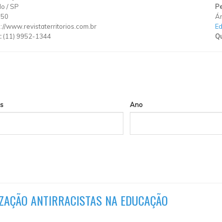
lo
/
SP
Pe
150
Ár
p://www.revistaterritorios.com.br
E
:
(11) 9952-1344
Qu
s
Ano
IZAÇÃO ANTIRRACISTAS NA EDUCAÇÃO