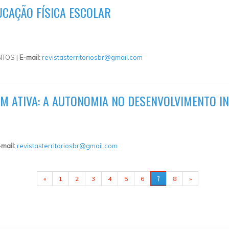
UCAÇÃO FÍSICA ESCOLAR
TOS |
E-mail:
revistasterritoriosbr@gmail.com
EM ATIVA: A AUTONOMIA NO DESENVOLVIMENTO IN
-mail:
revistasterritoriosbr@gmail.com
7
«
1
2
3
4
5
6
8
»