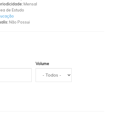
riodicidade:
Mensal
ea de Estudo
ducação
alis:
Não Possui
Volume