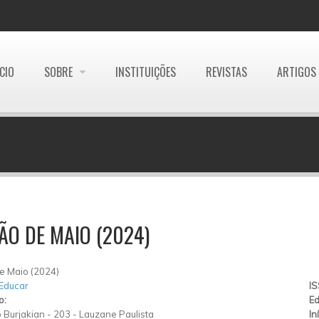
ÍCIO
SOBRE
INSTITUIÇÕES
REVISTAS
ARTIGOS
ÃO DE MAIO (2024)
e Maio (2024)
 Educar
I
o:
Ed
 Burjakian
-
203
-
Lauzane Paulista
In