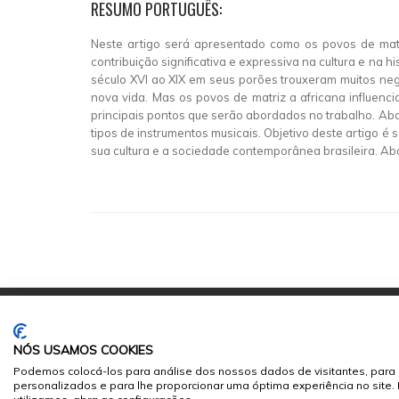
RESUMO PORTUGUÊS:
Neste artigo será apresentado como os povos de matri
contribuição significativa e expressiva na cultura e na 
século XVI ao XIX em seus porões trouxeram muitos neg
nova vida. Mas os povos de matriz a africana influencia
principais pontos que serão abordados no trabalho. Abo
tipos de instrumentos musicais. Objetivo deste artigo é
sua cultura e a sociedade contemporânea brasileira. A
NÓS USAMOS COOKIES
Podemos colocá-los para análise dos nossos dados de visitantes, para 
personalizados e para lhe proporcionar uma óptima experiência no site
© 2026
Sumários.org
. Todos os Direitos Reservados