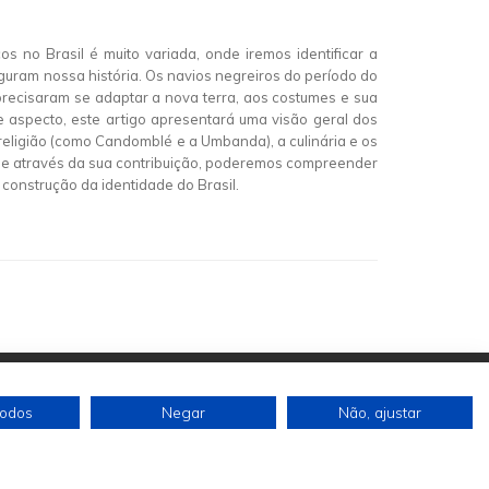
 no Brasil é muito variada, onde iremos identificar a
figuram nossa história. Os navios negreiros do período do
precisaram se adaptar a nova terra, aos costumes e sua
ste aspecto, este artigo apresentará uma visão geral dos
religião (como Candomblé e a Umbanda), a culinária e os
sil e através da sua contribuição, poderemos compreender
construção da identidade do Brasil.
todos
Negar
Não, ajustar
Siga-nos