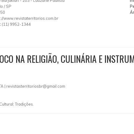
 Burjakian
-
203
-
Lauzane Paulista
In
lo
/
SP
Pe
150
Ár
p://www.revistaterritorios.com.br
:
(11) 9952-1344
OCO NA RELIGIÃO, CULINÁRIA E INSTRU
A |
revistasterritoriosbr@gmail.com
ultural; Tradições.