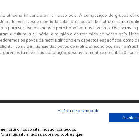
z africana influenciaram o nosso país. A composição de grupos étnicos
história do país. Desde o período colonial os povos de matriz africana con
ros para ser escravizados e para trabalhar nas lavouras. Os escravos 
ram a cultura, a culinária, a religião e as tradições de nosso país. Ne
rdaremos os povos de matriz africana em aspectos específicos, como a 
 salientar como a influência dos povos de matriz africana ocorreu no Bra
bordaremos também sua adaptação, desenvolvimento e contribuição para 
Política de privacidade
Aceitar 
melhorar o nosso site, mostrar conteúdos
. Para mais informações sobre os cookies que