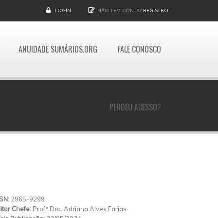
LOGIN
NÃO TEM CONTA?
REGISTRO
ANUIDADE SUMÁRIOS.ORG
FALE CONOSCO
PERDEU ACESSO?
SSN:
2965-9299
itor Chefe:
Profª Dra. Adriana Alves Farias