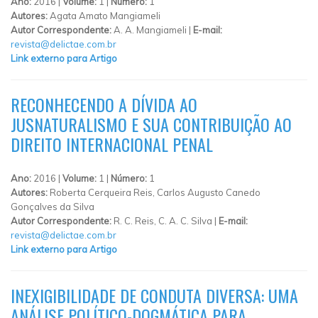
Ano:
2016 |
Volume:
1 |
Número:
1
Autores:
Agata Amato Mangiameli
Autor Correspondente:
A. A. Mangiameli |
E-mail:
revista@delictae.com.br
Link externo para Artigo
RECONHECENDO A DÍVIDA AO
JUSNATURALISMO E SUA CONTRIBUIÇÃO AO
DIREITO INTERNACIONAL PENAL
Ano:
2016 |
Volume:
1 |
Número:
1
Autores:
Roberta Cerqueira Reis, Carlos Augusto Canedo
Gonçalves da Silva
Autor Correspondente:
R. C. Reis, C. A. C. Silva |
E-mail:
revista@delictae.com.br
Link externo para Artigo
INEXIGIBILIDADE DE CONDUTA DIVERSA: UMA
ANÁLISE POLÍTICO-DOGMÁTICA PARA