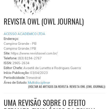
REVISTA OWL (OWL JOURNAL)
ACESSO ACADEMICO LTDA
Endereço:
Campina Grande - PB
Campina Grande
/
PB
Site:
https://www.revistaowl.com.br/
Telefone:
(83) 8194-2767
ISSN:
2965-2634
Editor Chefe:
Avaetê de Lunetta e Rodrigues Guerra
Início Publicação:
03/04/2023
Periodicidade:
Trimestral
Área de Estudo:
Multidisciplinar
(VOLTAR AO ARTIGOS DA REVISTA: REVISTA OWL (OWL JOURNAL))
UMA REVISÃO SOBRE O EFEITO