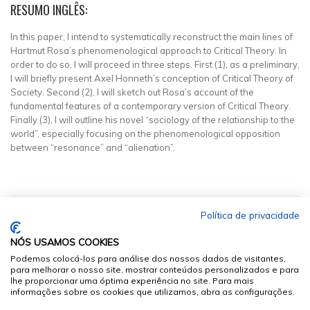
RESUMO INGLÊS:
In this paper, I intend to systematically reconstruct the main lines of
Hartmut Rosa’s phenomenological approach to Critical Theory. In
order to do so, I will proceed in three steps. First (1), as a preliminary,
I will briefly present Axel Honneth’s conception of Critical Theory of
Society. Second (2), I will sketch out Rosa’s account of the
fundamental features of a contemporary version of Critical Theory.
Finally (3), I will outline his novel “sociology of the relationship to the
world”, especially focusing on the phenomenological opposition
between “resonance” and “alienation”.
Política de privacidade
NÓS USAMOS COOKIES
Podemos colocá-los para análise dos nossos dados de visitantes,
para melhorar o nosso site, mostrar conteúdos personalizados e para
lhe proporcionar uma óptima experiência no site. Para mais
informações sobre os cookies que utilizamos, abra as configurações.