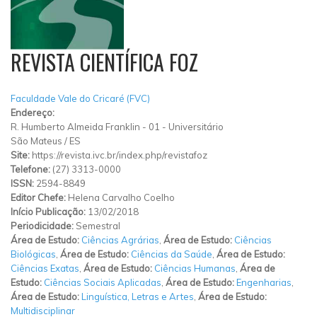
REVISTA CIENTÍFICA FOZ
Faculdade Vale do Cricaré (FVC)
Endereço:
R. Humberto Almeida Franklin
-
01
-
Universitário
São Mateus
/
ES
Site:
https://revista.ivc.br/index.php/revistafoz
Telefone:
(27) 3313-0000
ISSN:
2594-8849
Editor Chefe:
Helena Carvalho Coelho
Início Publicação:
13/02/2018
Periodicidade:
Semestral
Área de Estudo:
Ciências Agrárias
,
Área de Estudo:
Ciências
Biológicas
,
Área de Estudo:
Ciências da Saúde
,
Área de Estudo:
Ciências Exatas
,
Área de Estudo:
Ciências Humanas
,
Área de
Estudo:
Ciências Sociais Aplicadas
,
Área de Estudo:
Engenharias
,
Área de Estudo:
Linguística, Letras e Artes
,
Área de Estudo:
Multidisciplinar