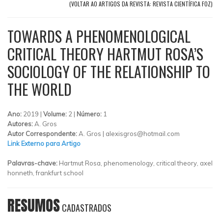
(VOLTAR AO ARTIGOS DA REVISTA: REVISTA CIENTÍFICA FOZ)
TOWARDS A PHENOMENOLOGICAL
CRITICAL THEORY HARTMUT ROSA’S
SOCIOLOGY OF THE RELATIONSHIP TO
THE WORLD
Ano:
2019 |
Volume:
2 |
Número:
1
Autores:
A. Gros
Autor Correspondente:
A. Gros |
alexisgros@hotmail.com
Link Externo para Artigo
Palavras-chave:
Hartmut Rosa, phenomenology, critical theory, axel
honneth, frankfurt school
RESUMOS
CADASTRADOS