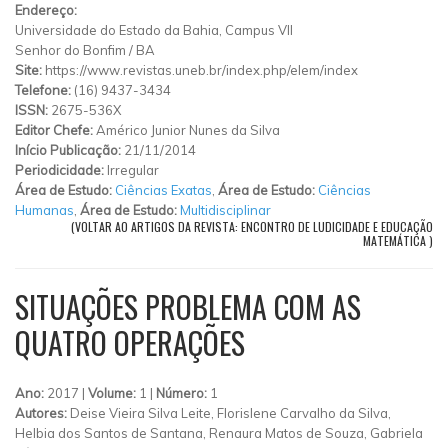
Endereço:
Universidade do Estado da Bahia, Campus VII
Senhor do Bonfim
/
BA
Site:
https://www.revistas.uneb.br/index.php/elem/index
Telefone:
(16) 9437-3434
ISSN:
2675-536X
Editor Chefe:
Américo Junior Nunes da Silva
Início Publicação:
21/11/2014
Periodicidade:
Irregular
Área de Estudo:
Ciências Exatas
,
Área de Estudo:
Ciências
Humanas
,
Área de Estudo:
Multidisciplinar
(VOLTAR AO ARTIGOS DA REVISTA: ENCONTRO DE LUDICIDADE E EDUCAÇÃO
MATEMÁTICA )
SITUAÇÕES PROBLEMA COM AS
QUATRO OPERAÇÕES
Ano:
2017 |
Volume:
1 |
Número:
1
Autores:
Deise Vieira Silva Leite, Florislene Carvalho da Silva,
Helbia dos Santos de Santana, Renaura Matos de Souza, Gabriela