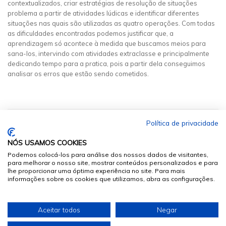
contextualizados, criar estratégias de resolução de situações
problema a partir de atividades lúdicas e identificar diferentes
situações nas quais são utilizadas as quatro operações. Com todas
as dificuldades encontradas podemos justificar que, a
aprendizagem só acontece à medida que buscamos meios para
sana-los, intervindo com atividades extraclasse e principalmente
dedicando tempo para a pratica, pois a partir dela conseguimos
analisar os erros que estão sendo cometidos.
Política de privacidade
NÓS USAMOS COOKIES
Podemos colocá-los para análise dos nossos dados de visitantes,
para melhorar o nosso site, mostrar conteúdos personalizados e para
lhe proporcionar uma óptima experiência no site. Para mais
informações sobre os cookies que utilizamos, abra as configurações.
© 2026
Sumários.org
. Todos os Direitos Reservados
Aceitar todos
Negar
Desenvolvido por