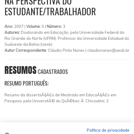
NA PERSPECTIVA DO
ESTUDANTE/TRABALHADOR
Ano:
2007 |
Volume:
0 |
Número:
3
Autores:
Doutorando em Educação, pela Universidade Federal do
Rio Grande do Norte (UFRN). Professor da Universidade Estadual do
Sudoeste da Bahia (Uesb).
Autor Correspondente:
Cláudio Pinto Nunes |
claudionunes@uesb.br
RESUMOS
CADASTRADOS
RESUMO PORTUGUÊS:
Resumo da dissertaÃ§Ã£o de Mestrado em EducaÃ§Ã£o em
Pesquisa, pela UniversitÃ© du QuÃ©bec Ã Chicoutimi, 2
Política de privacidade