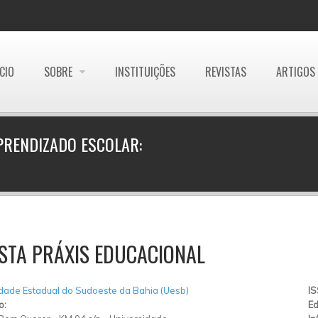
ÍCIO
SOBRE
INSTITUIÇÕES
REVISTAS
ARTIGOS
PRENDIZADO ESCOLAR:
STA PRÁXIS EDUCACIONAL
dade Estadual do Sudoeste da Bahia (Uesb)
I
o:
Ed