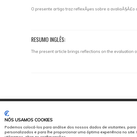
O presente artigo traz reflexÃµes sobre a avaliaÃ§Ã£o
RESUMO INGLÊS:
The present article brings reflections on the evaluation o
NÓS USAMOS COOKIES
Podemos colocá-los para análise dos nossos dados de visitantes, para 
personalizados e para lhe proporcionar uma óptima experiência no site
© 2026
Sumários.org
. Todos os Direitos Reservados
utilizamos, abra as configurações.