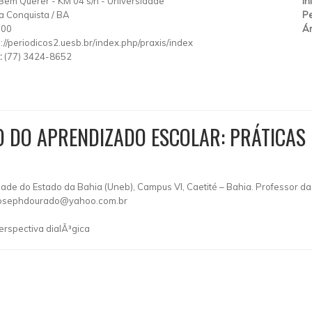
 Bem Querer
-
KM 04 s/n
-
Universidade
In
da Conquista
/
BA
Pe
900
Ár
p://periodicos2.uesb.br/index.php/praxis/index
:
(77) 3424-8652
O DO APRENDIZADO ESCOLAR: PRÁTICAS
e do Estado da Bahia (Uneb), Campus VI, Caetité – Bahia. Professor da Re
osephdourado@yahoo.com.br
rspectiva dialÃ³gica