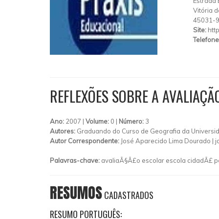
Estrada
Vitória 
45031-
Site:
htt
Telefone
REFLEXÕES SOBRE A AVALIAÇÃ
Ano:
2007 |
Volume:
0 |
Número:
3
Autores:
Graduando do Curso de Geografia da Universidad
Autor Correspondente:
José Aparecido Lima Dourado |
j
Palavras-chave:
avaliaÃ§Ã£o escolar escola cidadÃ£ pe
RESUMOS
CADASTRADOS
RESUMO PORTUGUÊS: