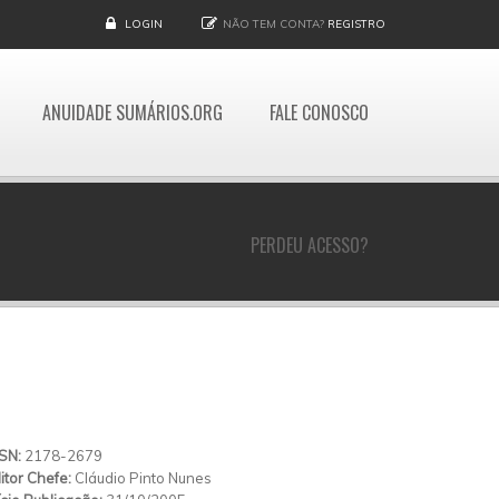
LOGIN
NÃO TEM CONTA?
REGISTRO
ANUIDADE SUMÁRIOS.ORG
FALE CONOSCO
PERDEU ACESSO?
SSN:
2178-2679
itor Chefe:
Cláudio Pinto Nunes