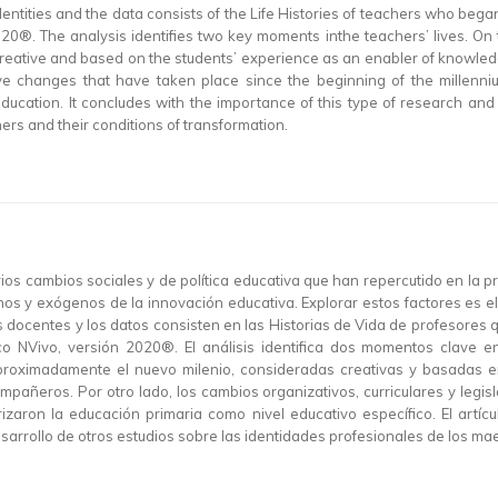
identities and the data consists of the Life Histories of teachers who b
0®. The analysis identifies two key moments inthe teachers’ lives. On 
 creative and based on the students’ experience as an enabler of knowle
lative changes that have taken place since the beginning of the mill
education. It concludes with the importance of this type of research and 
chers and their conditions of transformation.
ios cambios sociales y de política educativa que han repercutido en la 
 y exógenos de la innovación educativa. Explorar estos factores es el o
 docentes y los datos consisten en las Historias de Vida de profesores qu
o NVivo, versión 2020®. El análisis identifica dos momentos clave en 
aproximadamente el nuevo milenio, consideradas creativas y basadas en
mpañeros. Por otro lado, los cambios organizativos, curriculares y legisl
zaron la educación primaria como nivel educativo específico. El artíc
esarrollo de otros estudios sobre las identidades profesionales de los m