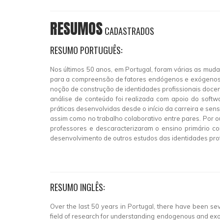
RESUMOS
CADASTRADOS
RESUMO PORTUGUÊS:
Nos últimos 50 anos, em Portugal, foram várias as muda
para a compreensão de fatores endógenos e exógenos da 
noção de construção de identidades profissionais docent
análise de conteúdo foi realizada com apoio do softw
práticas desenvolvidas desde o início da carreira e se
assim como no trabalho colaborativo entre pares. Por out
professores e descaracterizaram o ensino primário com
desenvolvimento de outros estudos das identidades pro
RESUMO INGLÊS:
Over the last 50 years in Portugal, there have been se
field of research for understanding endogenous and exoge