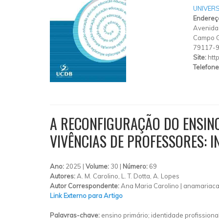
UNIVER
Endereç
Avenida
Campo 
79117-
Site:
htt
Telefone
A RECONFIGURAÇÃO DO ENSIN
VIVÊNCIAS DE PROFESSORES: 
Ano:
2025 |
Volume:
30 |
Número:
69
Autores:
A. M. Carolino, L. T. Dotta, A. Lopes
Autor Correspondente:
Ana Maria Carolino |
anamariaca
Link Externo para Artigo
Palavras-chave:
ensino primário; identidade profission