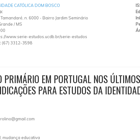
SIDADE CATÓLICA DOM BOSCO
I
o:
Ed
 Tamandaré, n. 6000
-
Bairro Jardim Seminário
In
Grande
/
MS
Pe
900
Ár
ps://www.serie-estudos.ucdb.br/serie-estudos
:
(67) 3312-3598
O PRIMÁRIO EM PORTUGAL NOS ÚLTIMOS
INDICAÇÕES PARA ESTUDOS DA IDENTIDA
rolino@gmail.com
al; mudança educativa