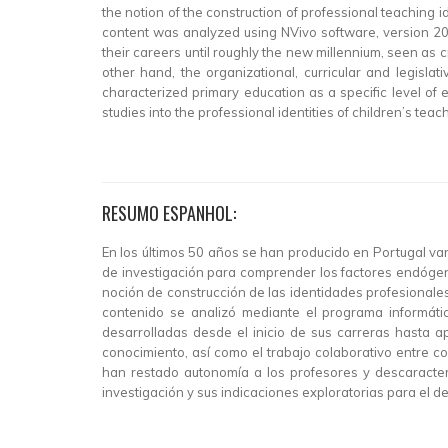
the notion of the construction of professional teaching 
content was analyzed using NVivo software, version 202
their careers until roughly the new millennium, seen as
other hand, the organizational, curricular and legis
characterized primary education as a specific level of 
studies into the professional identities of children’s tea
RESUMO ESPANHOL:
En los últimos 50 años se han producido en Portugal var
de investigación para comprender los factores endógenos
noción de construcción de las identidades profesionales
contenido se analizó mediante el programa informátic
desarrolladas desde el inicio de sus carreras hasta 
conocimiento, así como el trabajo colaborativo entre co
han restado autonomía a los profesores y descaracteri
investigación y sus indicaciones exploratorias para el d