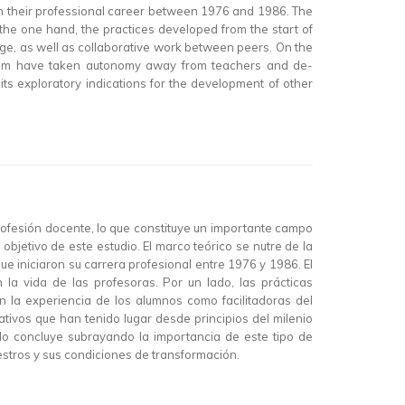
egan their professional career between 1976 and 1986. The
the one hand, the practices developed from the start of
dge, as well as collaborative work between peers. On the
ennium have taken autonomy away from teachers and de-
its exploratory indications for the development of other
profesión docente, lo que constituye un importante campo
bjetivo de este estudio. El marco teórico se nutre de la
e iniciaron su carrera profesional entre 1976 y 1986. El
la vida de las profesoras. Por un lado, las prácticas
 la experiencia de los alumnos como facilitadoras del
ativos que han tenido lugar desde principios del milenio
ulo concluye subrayando la importancia de este tipo de
aestros y sus condiciones de transformación.