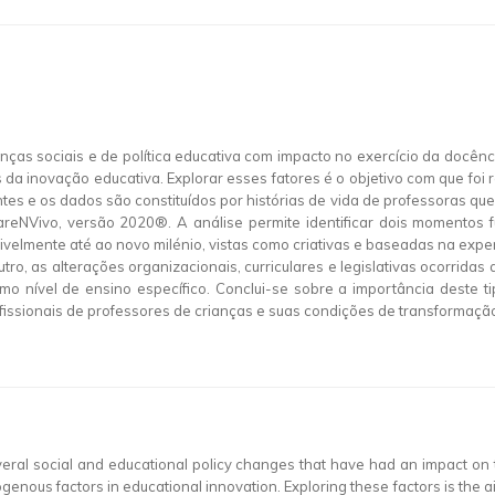
nças sociais e de política educativa com impacto no exercício da docênc
inovação educativa. Explorar esses fatores é o objetivo com que foi r
es e os dados são constituídos por histórias de vida de professoras que i
areNVivo, versão 2020®. A análise permite identificar dois momentos 
nsivelmente até ao novo milénio, vistas como criativas e baseadas na ex
ro, as alterações organizacionais, curriculares e legislativas ocorridas a
o nível de ensino específico. Conclui-se sobre a importância deste t
fissionais de professores de crianças e suas condições de transformaçã
veral social and educational policy changes that have had an impact on 
nous factors in educational innovation. Exploring these factors is the ai