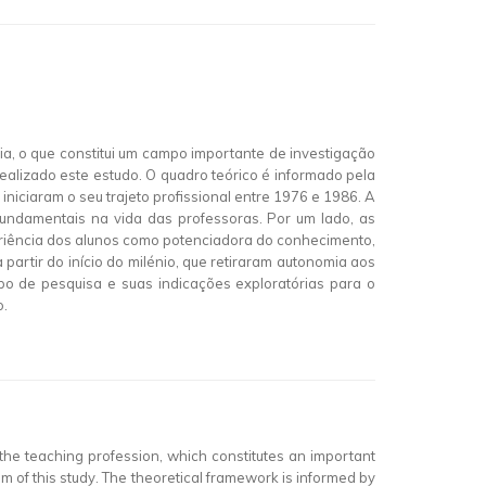
ia, o que constitui um campo importante de investigação
ealizado este estudo. O quadro teórico é informado pela
niciaram o seu trajeto profissional entre 1976 e 1986. A
fundamentais na vida das professoras. Por um lado, as
periência dos alunos como potenciadora do conhecimento,
 partir do início do milénio, que retiraram autonomia aos
ipo de pesquisa e suas indicações exploratórias para o
o.
the teaching profession, which constitutes an important
m of this study. The theoretical framework is informed by