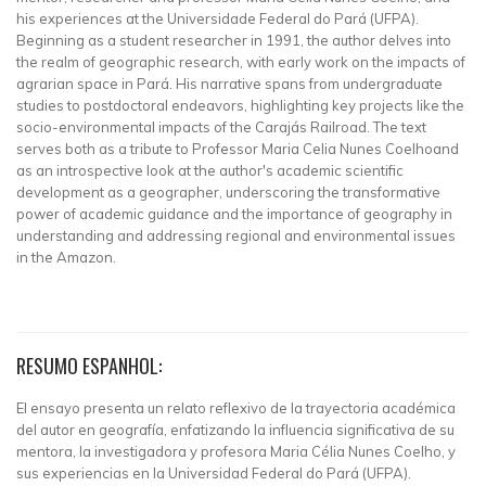
his experiences at the Universidade Federal do Pará (UFPA).
Beginning as a student researcher in 1991, the author delves into
the realm of geographic research, with early work on the impacts of
agrarian space in Pará. His narrative spans from undergraduate
studies to postdoctoral endeavors, highlighting key projects like the
socio-environmental impacts of the Carajás Railroad. The text
serves both as a tribute to Professor Maria Celia Nunes Coelhoand
as an introspective look at the author's academic scientific
development as a geographer, underscoring the transformative
power of academic guidance and the importance of geography in
understanding and addressing regional and environmental issues
in the Amazon.
RESUMO ESPANHOL:
El ensayo presenta un relato reflexivo de la trayectoria académica
del autor en geografía, enfatizando la influencia significativa de su
mentora, la investigadora y profesora Maria Célia Nunes Coelho, y
sus experiencias en la Universidad Federal do Pará (UFPA).