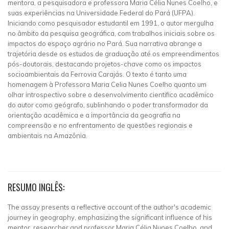
mentora, a pesquisadora e professora Maria Célia Nunes Coelho, e
suas experiências na Universidade Federal do Pará (UFPA).
Iniciando como pesquisador estudantil em 1991, o autor mergulha
no âmbito da pesquisa geográfica, com trabalhos iniciais sobre os
impactos do espaço agrário no Pará. Sua narrativa abrange a
trajetória desde os estudos de graduação até os empreendimentos
pós-doutorais, destacando projetos-chave como os impactos
socioambientais da Ferrovia Carajás. O texto é tanto uma
homenagem à Professora Maria Celia Nunes Coelho quanto um
olhar introspectivo sobre o desenvolvimento cientifico acadêmico
do autor como geógrafo, sublinhando o poder transformador da
orientação acadêmica e a importância da geografia na
compreensão e no enfrentamento de questões regionais e
ambientais na Amazônia.
RESUMO INGLÊS:
The assay presents a reflective account of the author's academic
journey in geography, emphasizing the significant influence of his
mentor, researcher and professor Maria Célia Nunes Coelho, and