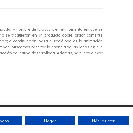
stigador y hombre de la action, en el momento em que se
ómo se tradujeron en un producto doble, orgánicamente
cio; a continuación, pasa al sociólogo de la animación
campos, buscamos resaltar la esencia de las ideas en sus
la acción educativa desarrollada. Además, se busca elevar
todos
Negar
Não, ajustar