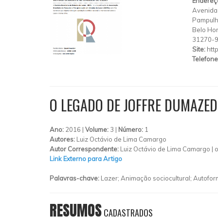
Endereç
Avenida 
Pampul
Belo Hor
31270-
Site:
htt
Telefone
O LEGADO DE JOFFRE DUMAZED
Ano:
2016 |
Volume:
3 |
Número:
1
Autores:
Luiz Octávio de Lima Camargo
Autor Correspondente:
Luiz Octávio de Lima Camargo |
Link Externo para Artigo
Palavras-chave:
Lazer; Animação sociocultural; Autofor
RESUMOS
CADASTRADOS