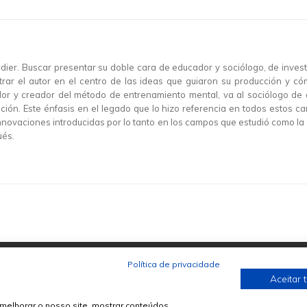
azedier. Buscar presentar su doble cara de educador y sociólogo, de inve
trar el autor en el centro de las ideas que guiaron su producción y c
or y creador del método de entrenamiento mental, va al sociólogo de ó
ación. Este énfasis en el legado que lo hizo referencia en todos estos 
s innovaciones introducidas por lo tanto en los campos que estudió como 
ués.
Política de privacidade
Aceitar 
melhorar o nosso site, mostrar conteúdos