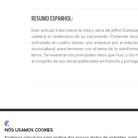
RESUMO ESPANHOL:
Este artículo trata sobre la vida y obra de Joffre Dum
celebra el centenario de su nacimiento. Pretende mos
articulado en cuatro temas: uno empieza por el educad
sociocultural, para terminar con el tema de la autoform
libros. Se muestran los principales retos que hizo, y la
el conjunto de sus obras publicadas en francés y portug
NÓS USAMOS COOKIES
Podemos colocá-los para análise dos nossos dados de visitantes, para 