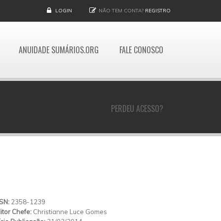
LOGIN
NÃO TEM CONTA?
REGISTRO
ANUIDADE SUMÁRIOS.ORG
FALE CONOSCO
PERDEU ACESSO?
SSN:
2358-1239
itor Chefe:
Christianne Luce Gomes