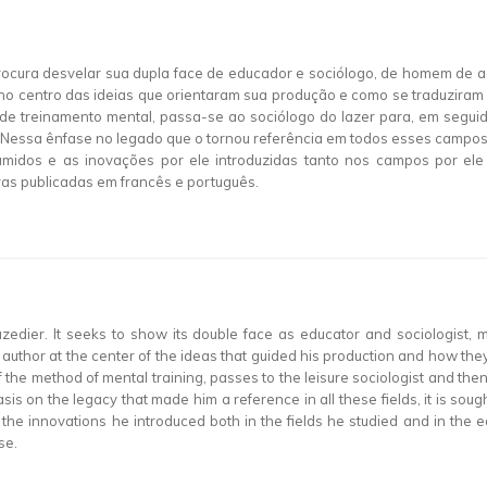
. Procura desvelar sua dupla face de educador e sociólogo, de homem 
 no centro das ideias que orientaram sua produção e como se traduziram
e treinamento mental, passa-se ao sociólogo do lazer para, em seguida
Nessa ênfase no legado que o tornou referência em todos esses campos
assumidos e as inovações por ele introduzidas tanto nos campos por e
ras publicadas em francês e português.
mazedier. It seeks to show its double face as educator and sociologis
e author at the center of the ideas that guided his production and how they
 the method of mental training, passes to the leisure sociologist and then it
asis on the legacy that made him a reference in all these fields, it is so
e innovations he introduced both in the fields he studied and in the ed
se.