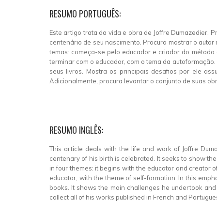
RESUMO PORTUGUÊS:
Este artigo trata da vida e obra de Joffre Dumazedier
centenário de seu nascimento. Procura mostrar o autor
temas: começa-se pelo educador e criador do método d
terminar com o educador, com o tema da autoformação. 
seus livros. Mostra os principais desafios por ele 
Adicionalmente, procura levantar o conjunto de suas ob
RESUMO INGLÊS:
This article deals with the life and work of Joffre Du
centenary of his birth is celebrated. It seeks to show th
in four themes: it begins with the educator and creator of
educator, with the theme of self-formation. In this emph
books. It shows the main challenges he undertook and th
collect all of his works published in French and Portugue