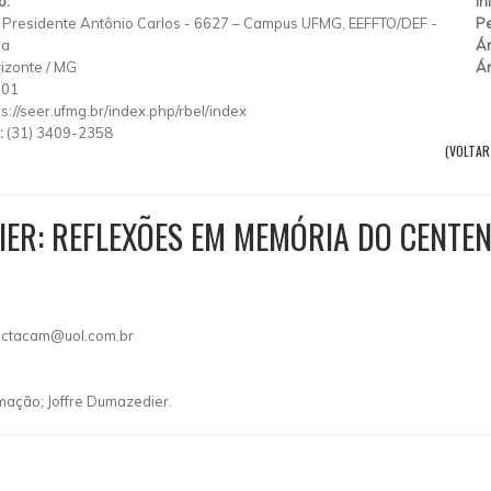
o:
In
Presidente Antônio Carlos
-
6627 – Campus UFMG, EEFFTO/DEF
-
Pe
ha
Ár
izonte
/
MG
Ár
901
ps://seer.ufmg.br/index.php/rbel/index
:
(31) 3409-2358
(VOLTAR
IER: REFLEXÕES EM MEMÓRIA DO CENTE
octacam@uol.com.br
mação; Joffre Dumazedier.