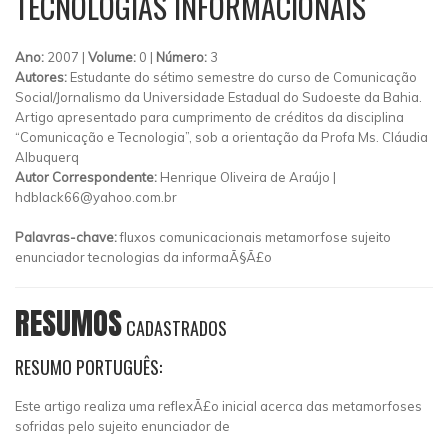
TECNOLOGIAS INFORMACIONAIS
Ano:
2007 |
Volume:
0 |
Número:
3
Autores:
Estudante do sétimo semestre do curso de Comunicação
Social/Jornalismo da Universidade Estadual do Sudoeste da Bahia.
Artigo apresentado para cumprimento de créditos da disciplina
“Comunicação e Tecnologia”, sob a orientação da Profa Ms. Cláudia
Albuquerq
Autor Correspondente:
Henrique Oliveira de Araújo |
hdblack66@yahoo.com.br
Palavras-chave:
fluxos comunicacionais metamorfose sujeito
enunciador tecnologias da informaÃ§Ã£o
RESUMOS
CADASTRADOS
RESUMO PORTUGUÊS:
Este artigo realiza uma reflexÃ£o inicial acerca das metamorfoses
sofridas pelo sujeito enunciador de