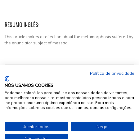
RESUMO INGLÊS:
This article makes a reflection about the metamorphosis suffered by
the enunciator subject of messag
Política de privacidade
NÓS USAMOS COOKIES
Podemos colocá-los para análise dos nossos dados de visitantes,
para melhorar o nosso site, mostrar conteúdos personalizados e para
lhe proporcionar uma óptima experiência no site. Para mais
informações sobre os cookies que utilizamos, abra as configurações.
© 2026
Sumários.org
. Todos os Direitos Reservados
Aceitar todos
Negar
Desenvolvido por
Não, ajustar