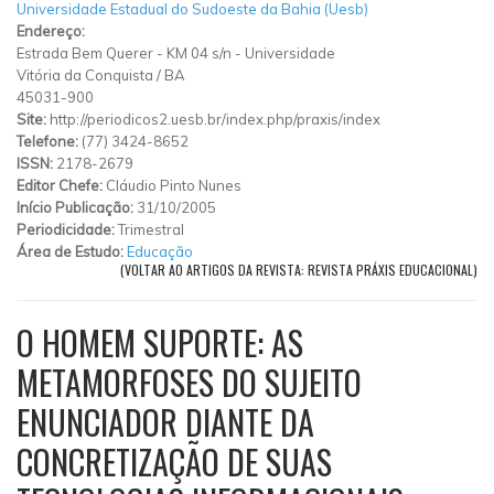
Universidade Estadual do Sudoeste da Bahia (Uesb)
Endereço:
Estrada Bem Querer
-
KM 04 s/n
-
Universidade
Vitória da Conquista
/
BA
45031-900
Site:
http://periodicos2.uesb.br/index.php/praxis/index
Telefone:
(77) 3424-8652
ISSN:
2178-2679
Editor Chefe:
Cláudio Pinto Nunes
Início Publicação:
31/10/2005
Periodicidade:
Trimestral
Área de Estudo:
Educação
(VOLTAR AO ARTIGOS DA REVISTA: REVISTA PRÁXIS EDUCACIONAL)
O HOMEM SUPORTE: AS
METAMORFOSES DO SUJEITO
ENUNCIADOR DIANTE DA
CONCRETIZAÇÃO DE SUAS