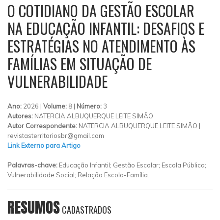
O COTIDIANO DA GESTÃO ESCOLAR
NA EDUCAÇÃO INFANTIL: DESAFIOS E
ESTRATÉGIAS NO ATENDIMENTO ÀS
FAMÍLIAS EM SITUAÇÃO DE
VULNERABILIDADE
Ano:
2026 |
Volume:
8 |
Número:
3
Autores:
NATERCIA ALBUQUERQUE LEITE SIMÃO
Autor Correspondente:
NATERCIA ALBUQUERQUE LEITE SIMÃO |
revistasterritoriosbr@gmail.com
Link Externo para Artigo
Palavras-chave:
Educação Infantil; Gestão Escolar; Escola Pública;
Vulnerabilidade Social; Relação Escola-Família.
RESUMOS
CADASTRADOS