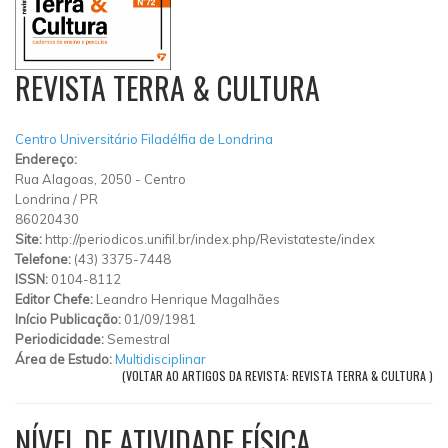
REVISTA TERRA & CULTURA
Centro Universitário Filadélfia de Londrina
Endereço:
Rua Alagoas, 2050
-
Centro
Londrina
/
PR
86020430
Site:
http://periodicos.unifil.br/index.php/Revistateste/index
Telefone:
(43) 3375-7448
ISSN:
0104-8112
Editor Chefe:
Leandro Henrique Magalhães
Início Publicação:
01/09/1981
Periodicidade:
Semestral
Área de Estudo:
Multidisciplinar
(VOLTAR AO ARTIGOS DA REVISTA: REVISTA TERRA & CULTURA )
NÍVEL DE ATIVIDADE FÍSICA,