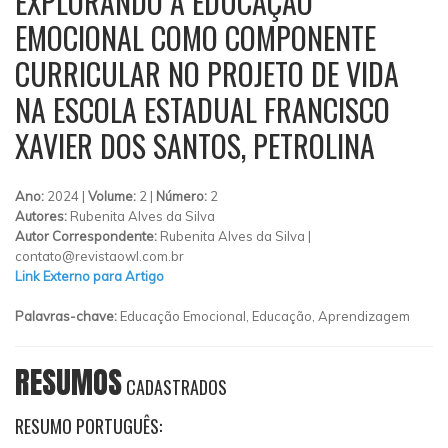
EXPLORANDO A EDUCAÇÃO
EMOCIONAL COMO COMPONENTE
CURRICULAR NO PROJETO DE VIDA
NA ESCOLA ESTADUAL FRANCISCO
XAVIER DOS SANTOS, PETROLINA
Ano:
2024 |
Volume:
2 |
Número:
2
Autores:
Rubenita Alves da Silva
Autor Correspondente:
Rubenita Alves da Silva |
contato@revistaowl.com.br
Link Externo para Artigo
Palavras-chave:
Educação Emocional, Educação, Aprendizagem
RESUMOS
CADASTRADOS
RESUMO PORTUGUÊS: