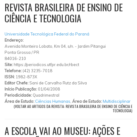
REVISTA BRASILEIRA DE ENSINO DE
CIÊNCIA E TECNOLOGIA
Universidade Tecnológica Federal do Paraná
Endereço:
Avenida Monteiro Lobato, Km 04, s/n.
-
Jardim Pitangui
Ponta Grossa
/
PR
84016-210
Site:
https://periodicos.utfpr.edu.br/rbect
Telefone:
(42) 3235-7018
ISSN:
1982-873X
Editor Chefe:
Sani de Carvalho Rutz da Silva
Início Publicação:
01/04/2008
Periodicidade:
Quadrimestral
Área de Estudo:
Ciências Humanas
,
Área de Estudo:
Multidisciplinar
(VOLTAR AO ARTIGOS DA REVISTA: REVISTA BRASILEIRA DE ENSINO DE CIÊNCIA E
TECNOLOGIA)
A ESCOLA VAI AO MUSEU: AÇÕES E