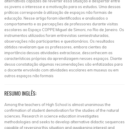
alternativas capazes de reverter essa situação e despertar entre
os jovens o interesse e a motivação para os estudos. Uma dessas
práticas corresponde à utilização de espaços não formais de
educação. Nesse artigo foram identificados e analisados o
comportamento e as percepções de professores durante visitas
escolares ao Espaço COPPE Miguel de Simoni, no Rio de Janeiro. Os
instrumentos utilizados foram entrevistas semiestruturadas,
observações não participantes e questionários. Os resultados
obtidos revelaram que os professores, embora cientes da
importância dessas atividades extraclasse, desconhecem as
características próprias da aprendizagem nesses espaços. Diante
dessa constatação algumas recomendações são enfatizadas para
o docente envolvido com atividades escolares em museus ou em
outros espaços não formais
RESUMO INGLÊS:
Among the teachers of High School is almost unanimous the
confirmation of student demotivation for the studies of the natural
sciences. Research in science education investigates
methodologies and seeks to develop alternative didactic sequences
capable of reversing this situation and awakening interest and