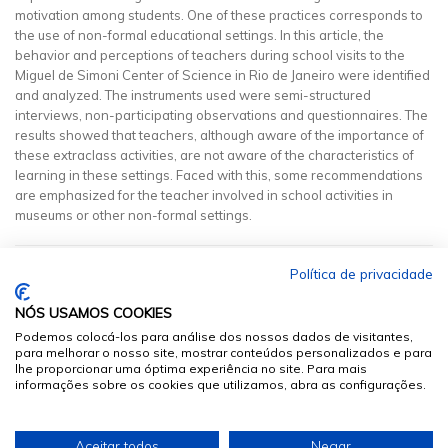
motivation among students. One of these practices corresponds to
the use of non-formal educational settings. In this article, the
behavior and perceptions of teachers during school visits to the
Miguel de Simoni Center of Science in Rio de Janeiro were identified
and analyzed. The instruments used were semi-structured
interviews, non-participating observations and questionnaires. The
results showed that teachers, although aware of the importance of
these extraclass activities, are not aware of the characteristics of
learning in these settings. Faced with this, some recommendations
are emphasized for the teacher involved in school activities in
museums or other non-formal settings.
Política de privacidade
NÓS USAMOS COOKIES
Podemos colocá-los para análise dos nossos dados de visitantes,
para melhorar o nosso site, mostrar conteúdos personalizados e para
lhe proporcionar uma óptima experiência no site. Para mais
informações sobre os cookies que utilizamos, abra as configurações.
© 2026
Sumários.org
. Todos os Direitos Reservados
Aceitar todos
Negar