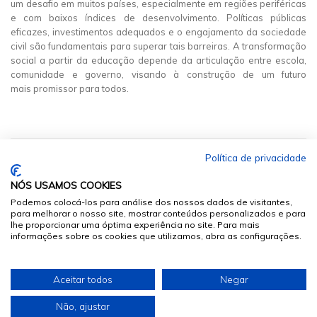
um desafio em muitos países, especialmente em regiões periféricas
e com baixos índices de desenvolvimento. Políticas públicas
eficazes, investimentos adequados e o engajamento da sociedade
civil são fundamentais para superar tais barreiras. A transformação
social a partir da educação depende da articulação entre escola,
comunidade e governo, visando à construção de um futuro
mais promissor para todos.
Política de privacidade
NÓS USAMOS COOKIES
Podemos colocá-los para análise dos nossos dados de visitantes,
para melhorar o nosso site, mostrar conteúdos personalizados e para
lhe proporcionar uma óptima experiência no site. Para mais
informações sobre os cookies que utilizamos, abra as configurações.
© 2026
Sumários.org
. Todos os Direitos Reservados
Aceitar todos
Negar
Desenvolvido por
Não, ajustar