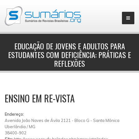
EDUCAÇÃO DE JOVENS E ADULTOS PARA
ESTUDANTES COM DEFICIÊNCIA: PRÁTICAS E
▼
REFLEXÕES
ENSINO EM RE-VISTA
Endereço:
Avenida João Naves de Ávila 2121
-
Bloco G
-
Santa Mônica
Uberlândia
/
MG
38400-902
Site:
http://www.seer.ufu.br/index.php/emrevista/index