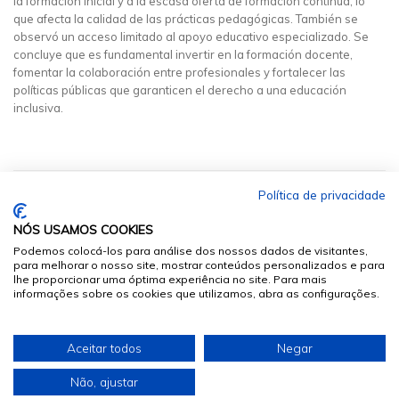
la formación inicial y a la escasa oferta de formación continua, lo
que afecta la calidad de las prácticas pedagógicas. También se
observó un acceso limitado al apoyo educativo especializado. Se
concluye que es fundamental invertir en la formación docente,
fomentar la colaboración entre profesionales y fortalecer las
políticas públicas que garanticen el derecho a una educación
inclusiva.
Política de privacidade
NÓS USAMOS COOKIES
Podemos colocá-los para análise dos nossos dados de visitantes,
para melhorar o nosso site, mostrar conteúdos personalizados e para
lhe proporcionar uma óptima experiência no site. Para mais
informações sobre os cookies que utilizamos, abra as configurações.
© 2026
Sumários.org
. Todos os Direitos Reservados
Aceitar todos
Negar
Desenvolvido por
Não, ajustar