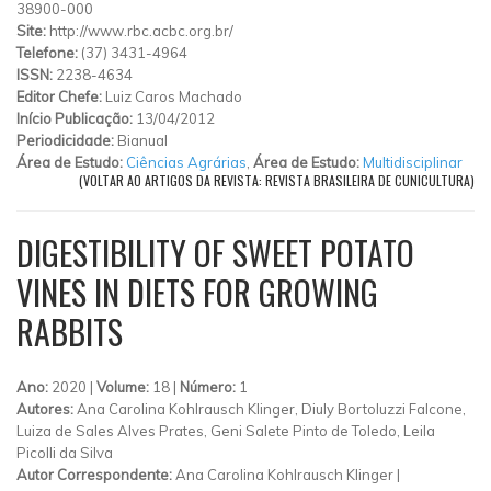
38900-000
Site:
http://www.rbc.acbc.org.br/
Telefone:
(37) 3431-4964
ISSN:
2238-4634
Editor Chefe:
Luiz Caros Machado
Início Publicação:
13/04/2012
Periodicidade:
Bianual
Área de Estudo:
Ciências Agrárias
,
Área de Estudo:
Multidisciplinar
(VOLTAR AO ARTIGOS DA REVISTA: REVISTA BRASILEIRA DE CUNICULTURA)
DIGESTIBILITY OF SWEET POTATO
VINES IN DIETS FOR GROWING
RABBITS
Ano:
2020 |
Volume:
18 |
Número:
1
Autores:
Ana Carolina Kohlrausch Klinger, Diuly Bortoluzzi Falcone,
Luiza de Sales Alves Prates, Geni Salete Pinto de Toledo, Leila
Picolli da Silva
Autor Correspondente:
Ana Carolina Kohlrausch Klinger |