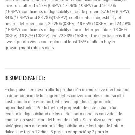
mineral matter, 15.17% (0SPV), 17.06% (10SPV) and 16.47%
(15SPV); coefficients of digestibility of crude protein, 87.51% (0SPV),
84% (10SPV) and 83.79%(15SPV); coefficients of digestibility of
neutral detergent fiber, 20.25% (0SPV), 19.65% (10SPV) and 24.48%
(15SPV); coefficients of digestibility of acid detergent fiber, 16.06%
(0SPV), 16.82% (10SPV) and 22.36% (15SPV). The conclusion is that
sweet potato vines can replace at least 15% of alfalfa hay in
growing meat rabbits diets.
RESUMO ESPANHOL:
En los países en desarrollo, la producción animal se ve afectada por
la dependencia de los ingredientes convencionales o por su alto
costo, por lo que es importante investigar los subproductos
agroindustriales. Por lo tanto, el propósito de este estudio fue
evaluar la digestibilidad de las dietas para conejos con vides de
camote, en sustitución del heno de alfalfa. Se realizó un ensayo
biológico para determinar la digestibilidad de las hojasde batata-
dulce, que tardó 12 días (5 para la adaptacióny 7 para la