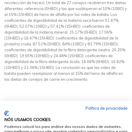
recolección de heces). Un total de 27 conejos recibieron tres dietas
diferentes: referencia (0HBD) y las que sustituyeron el 10% (10BD) y
el 15% (15HBD) de heno de alfalfa por las vides de batata. Los
coeficientes de digestibilidad de la materia seca fueron 51.47%
(0HBD), 52.07% (10BD) y 57.41% (15HBD); coeficientes de
digestibilidad de la materia mineral, 15.17% (0HBD), 17.06%
(10HBD) y 16.47% (15HBD); coeficientes de digestibilidad de la
proteína cruda, 87.51% (0HBD), 84% (10BD) y 83.79% (15HBD);
coeficientes de digestibilidad de la fibra detergente neutra, 20.25%
(0HBD), 19.65% (10HBD) y 24.48% (15HBD); coeficientes de
digestibilidad de la fibra detergente ácida, 16.06% (0HBD), 16.82%
(10HBD) y 22.36% (15HBD). La conclusión es que las vides de
batata pueden reemplazar al menos el 15% del heno de alfalfa en
las dietas de conejos de carne en crecimiento
Política de privacidade
NÓS USAMOS COOKIES
Podemos colocá-los para análise dos nossos dados de visitantes,
para melhorar o nosso site, mostrar conteúdos personalizados e para