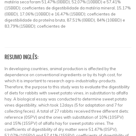
matéria seca foram 51,47% (0BBD), 52,07% (10BBD) e 57,41%
(15BBD); coeficientes de digestibilidade da matéria mineral, 15,17%
(0BBD), 17,06% (10BBD) e 16,47% (15BBD); coeficientes de
digestibilidade da proteína bruta, 87,51% (0BBD), 84% (10BBD) e
83,79% (15BBD); coeficientes de
RESUMO INGLÊS:
In developing countries, animal production is affected by the
dependence on conventional ingredients or by its high cost, for
which it is important to research agro-industrialby-products.
Therefore, the purpose to this study was to evaluate the digestibility
of diets for rabbits with sweet potato vines, in substitution to alfalfa
hay. A biological essay was conducted to determine sweet potato
vines digestibility, which took 12days (5 for adaptation and 7 for
collecting feces). A total of 27 rabbits received three different diets:
reference (0SPV) and the ones with substitution of 10% (10SPV)
and 15% (15SPV) of alfalfa hay for sweet potato vines. The
coefficients of digestibility of dry matter were 51.47% (0SPV),
52.07% (10SPV) and 57.41% (15SPV); coefficients of digestibility of