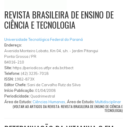
REVISTA BRASILEIRA DE ENSINO DE
CIÊNCIA E TECNOLOGIA
Universidade Tecnológica Federal do Paraná
Endereço:
Avenida Monteiro Lobato, Km 04, s/n.
-
Jardim Pitangui
Ponta Grossa
/
PR
84016-210
Site:
https://periodicos.utfpr.edu.br/rbect
Telefone:
(42) 3235-7018
ISSN:
1982-873X
Editor Chefe:
Sani de Carvalho Rutz da Silva
Início Publicação:
01/04/2008
Periodicidade:
Quadrimestral
Área de Estudo:
Ciências Humanas
,
Área de Estudo:
Multidisciplinar
(VOLTAR AO ARTIGOS DA REVISTA: REVISTA BRASILEIRA DE ENSINO DE CIÊNCIA E
TECNOLOGIA)