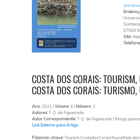
Universi
Endereç
Universi
Santana
57500 0
Site:
htt
Telefone
COSTA DOS CORAIS: TOURISM,
COSTA DOS CORAIS: TURISMO,
Ano:
2021 |
Volume:
6 |
Número:
3
Autores:
T. Q. de Figueiredo
Autor Correspondente:
T. Q. de Figueiredo |
thiago.queir
Link Externo para Artigo
Palavras-chave:
Tourism,CostadosCoraisTouristHub,dev