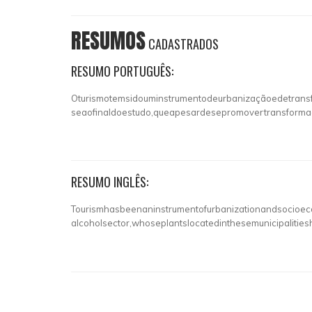
RESUMOS
CADASTRADOS
RESUMO PORTUGUÊS:
Oturismotemsidouminstrumentodeurbanizaçãoedetransf
seaofinaldoestudo,queapesardesepromovertransforma
RESUMO INGLÊS:
Tourismhasbeenaninstrumentofurbanizationandsocioecon
alcoholsector,whoseplantslocatedinthesemunicipalitie