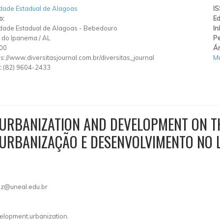
dade Estadual de Alagoas
I
o:
Ed
dade Estadual de Alagoas
-
Bebedouro
In
 do Ipanema
/
AL
Pe
00
Ár
ps://www.diversitasjournal.com.br/diversitas_journal
Mu
:
(82) 9604-2433
 URBANIZATION AND DEVELOPMENT ON T
 URBANIZAÇÃO E DESENVOLVIMENTO NO 
oz@uneal.edu.br
elopment,urbanization.