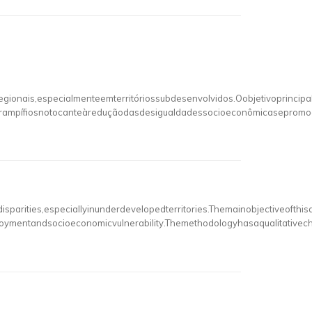
nais,especialmenteemterritóriossubdesenvolvidos.Oobjetivoprincipa
orampífiosnotocanteàreduçãodasdesigualdadessocioeconômicasepromo
rities,especiallyinunderdevelopedterritories.Themainobjectiveofthis
loymentandsocioeconomicvulnerability.Themethodologyhasaqualitativech