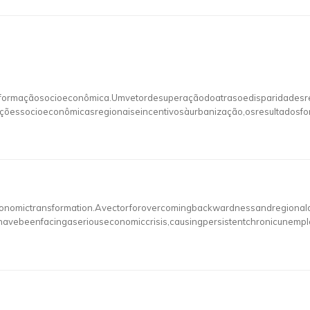
ormaçãosocioeconômica.Umvetordesuperaçãodoatrasoedisparidadesregio
çõessocioeconômicasregionaiseincentivosàurbanização,osresultadosf
omictransformation.Avectorforovercomingbackwardnessandregionaldispa
shavebeenfacingaseriouseconomiccrisis,causingpersistentchronicunemp