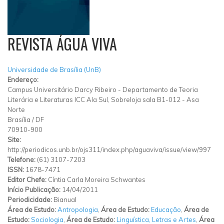
REVISTA ÁGUA VIVA
Universidade de Brasília (UnB)
Endereço:
Campus Universitário Darcy Ribeiro
-
Departamento de Teoria
Literária e Literaturas ICC Ala Sul, Sobreloja sala B1-012
-
Asa
Norte
Brasília
/
DF
70910-900
Site:
http://periodicos.unb.br/ojs311/index.php/aguaviva/issue/view/997
Telefone:
(61) 3107-7203
ISSN:
1678-7471
Editor Chefe:
Cíntia Carla Moreira Schwantes
Início Publicação:
14/04/2011
Periodicidade:
Bianual
Área de Estudo:
Antropologia
,
Área de Estudo:
Educação
,
Área de
Estudo:
Sociologia
,
Área de Estudo:
Linguística, Letras e Artes
,
Área