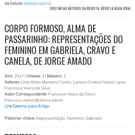
de Estudo:
Multidisciplinar
(VOLTAR AO ARTIGOS DA REVISTA: REVISTA ÁGUA VIVA)
CORPO FORMOSO, ALMA DE
PASSARINHO: REPRESENTAÇÕES DO
FEMININO EM GABRIELA, CRAVO E
CANELA, DE JORGE AMADO
Ano:
2017 |
Volume:
2 |
Número:
2
Autores:
Lívia Alves Monteiro Carlos, Larissa Cristina Viana Lopes,
Francisco Vieira da Silva
Autor Correspondente:
Francisco Vieira da Silva |
francisco.vieiras@ufersa.edu.br
Link Externo para Artigo
Palavras-chave:
Representação, Feminino, Gabriela