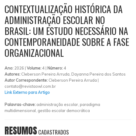
CONTEXTUALIZAÇÃO HISTÓRICA DA
ADMINISTRAÇÃO ESCOLAR NO
BRASIL: UM ESTUDO NECESSÁRIO NA
CONTEMPORANEIDADE SOBRE A FASE
ORGANIZACIONAL
Ano:
2026 |
Volume:
4 |
Número:
4
Autores:
Cleberson Pereira Arruda, Dayanna Pereira dos Santos
Autor Correspondente:
Cleberson Pereira Arruda |
contato@revistaowl.com.br
Link Externo para Artigo
Palavras-chave:
administração escolar, paradigma
multidimensional, gestão escolar democrática
RESUMOS
CADASTRADOS