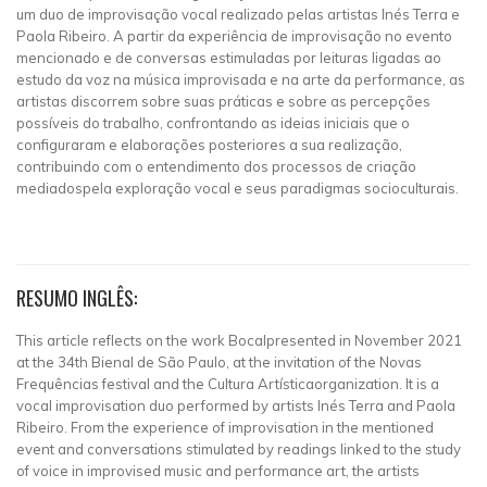
um duo de improvisação vocal realizado pelas artistas Inés Terra e
Paola Ribeiro. A partir da experiência de improvisação no evento
mencionado e de conversas estimuladas por leituras ligadas ao
estudo da voz na música improvisada e na arte da performance, as
artistas discorrem sobre suas práticas e sobre as percepções
possíveis do trabalho, confrontando as ideias iniciais que o
configuraram e elaborações posteriores a sua realização,
contribuindo com o entendimento dos processos de criação
mediadospela exploração vocal e seus paradigmas socioculturais.
RESUMO INGLÊS:
This article reflects on the work Bocalpresented in November 2021
at the 34th Bienal de São Paulo, at the invitation of the Novas
Frequências festival and the Cultura Artísticaorganization. It is a
vocal improvisation duo performed by artists Inés Terra and Paola
Ribeiro. From the experience of improvisation in the mentioned
event and conversations stimulated by readings linked to the study
of voice in improvised music and performance art, the artists