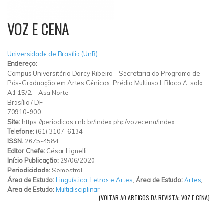
VOZ E CENA
Universidade de Brasília (UnB)
Endereço:
Campus Universitário Darcy Ribeiro
-
Secretaria do Programa de
Pós-Graduação em Artes Cênicas. Prédio Multiuso I, Bloco A, sala
A1 15/2.
-
Asa Norte
Brasília
/
DF
70910-900
Site:
https://periodicos.unb.br/index.php/vozecena/index
Telefone:
(61) 3107-6134
ISSN:
2675-4584
Editor Chefe:
César Lignelli
Início Publicação:
29/06/2020
Periodicidade:
Semestral
Área de Estudo:
Linguística, Letras e Artes
,
Área de Estudo:
Artes
,
Área de Estudo:
Multidisciplinar
(VOLTAR AO ARTIGOS DA REVISTA: VOZ E CENA)