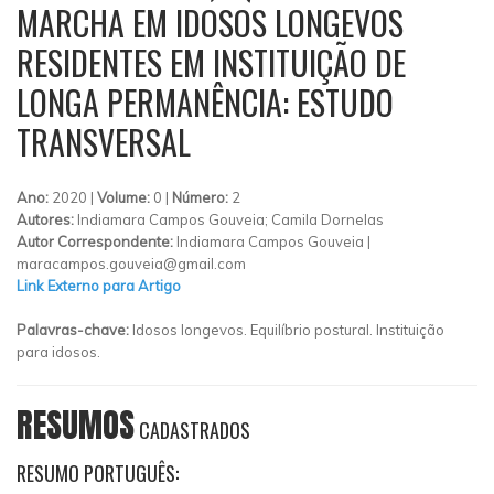
MARCHA EM IDOSOS LONGEVOS
RESIDENTES EM INSTITUIÇÃO DE
LONGA PERMANÊNCIA: ESTUDO
TRANSVERSAL
Ano:
2020 |
Volume:
0 |
Número:
2
Autores:
Indiamara Campos Gouveia; Camila Dornelas
Autor Correspondente:
Indiamara Campos Gouveia |
maracampos.gouveia@gmail.com
Link Externo para Artigo
Palavras-chave:
Idosos longevos. Equilíbrio postural. Instituição
para idosos.
RESUMOS
CADASTRADOS
RESUMO PORTUGUÊS: