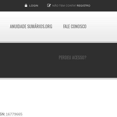
LOGIN
NÃO TEM CONTA?
REGISTRO
ANUIDADE SUMÁRIOS.ORG
FALE CONOSCO
PERDEU ACESSO?
SSN:
16779665