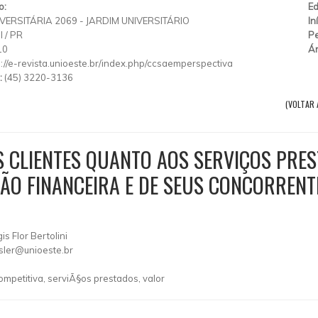
o:
Ed
VERSITÁRIA 2069 - JARDIM UNIVERSITÁRIO
In
l
/
PR
Pe
10
Ár
p://e-revista.unioeste.br/index.php/ccsaemperspectiva
:
(45) 3220-3136
(VOLTAR 
S CLIENTES QUANTO AOS SERVIÇOS PRE
ÇÃO FINANCEIRA E DE SEUS CONCORRENT
s Flor Bertolini
sler@unioeste.br
ompetitiva, serviÃ§os prestados, valor