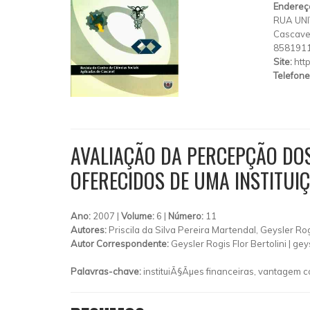
Endereç
RUA UNI
Cascave
858191
Site:
htt
Telefone
AVALIAÇÃO DA PERCEPÇÃO DO
OFERECIDOS DE UMA INSTITUI
Ano:
2007 |
Volume:
6 |
Número:
11
Autores:
Priscila da Silva Pereira Martendal, Geysler Rogi
Autor Correspondente:
Geysler Rogis Flor Bertolini |
gey
Palavras-chave:
instituiÃ§Ãµes financeiras, vantagem c