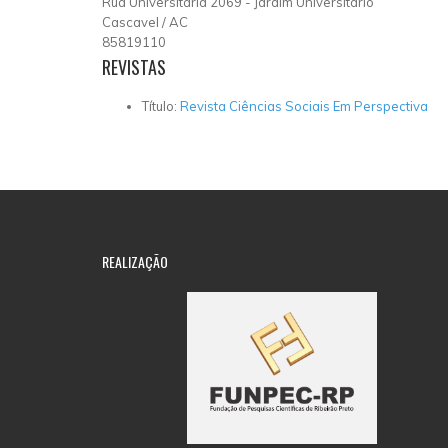
Rua Universitária 2069 - Jardim Universitário
Cascavel
/
AC
85819110
REVISTAS
Título:
Revista Ciências Sociais Em Perspectiva
REALIZAÇÃO