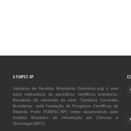
A
FUNPEC-RP
C
Sumários de Revistas Brasileiras (Sumários.org) é uma
base indexadora de periódicos científicos brasileiros.
Resultado da retomada da série “Sumários Correntes
Brasileiros”, pela Fundação de Pesquisas Científicas de
Ribeirão Preto (FUNPEC-RP), antes desenvolvido pelo
Instituto Brasileiro de Informação em Ciências e
Tecnologia (IBICT).