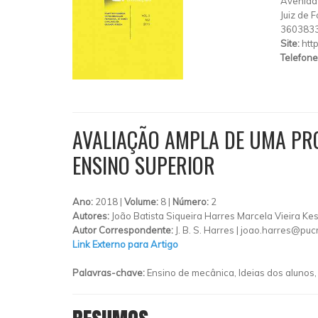
Avenida
Juiz de F
360383
Site:
htt
Telefone
AVALIAÇÃO AMPLA DE UMA PR
ENSINO SUPERIOR
Ano:
2018 |
Volume:
8 |
Número:
2
Autores:
João Batista Siqueira Harres Marcela Vieira Ke
Autor Correspondente:
J. B. S. Harres |
joao.harres@pucr
Link Externo para Artigo
Palavras-chave:
Ensino de mecânica, Ideias dos alunos