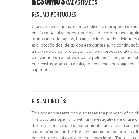
RESUMOS
CADASTRADOS
RESUMO PORTUGUÊS:
O presente artigo apresenta e discute a proposta de um
em física. As atividades, abertas e de caráter investig
termos metodológicos, há um uso intenso de atividades 
explicitação das ideias dos estudantes e, na continuaçã
uma visão da aprendizagem como um processo ativo de ev
a qualidade da autoavaliação e pela participação nas ati
entrevistas, aponta a evolução das ideias dos sujeitos 
superior
RESUMO INGLÊS:
This paper presents and discusses the proposal of an dis
The activities open and with an investigative view, are or
there is intensive use of experimental activities. Transmi
students’ ideas and, in the continuation of the process,
active process of evolving one's own ideas. There is a dis