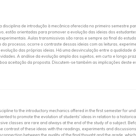
a disciplina de introdução à mecânica oferecida no primeiro semestre pa
ativo, estão orientadas para promover a evolução das ideias dos estudante
experimentais. Aulas transmissivas são raras e sempre ao final do estud
o do processo, ocorre o contraste dessas ideias com as leituras, experi
olução das próprias ideias. Há uma desvinculação entre a qualidade do 
vidades. A análise da evolução ampla dos sujeitos, em curto e longo praz
e boa aceitação da proposta. Discutem-se também as implicações deste est
cipline to the introductory mechanics offered in the first semester for u
iented to promote the evolution of students' ideas in relation to a histori
ssive classes are rare and always at the end of the study of a subject. Befo
 the contrast of these ideas with the readings, experiments and discussion
connection between the quality of the final thought and the grade, which is