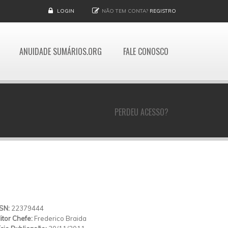
LOGIN
NÃO TEM CONTA?
REGISTRO
ANUIDADE SUMÁRIOS.ORG
FALE CONOSCO
PERDEU ACESSO?
SSN:
22379444
itor Chefe:
Frederico Braida