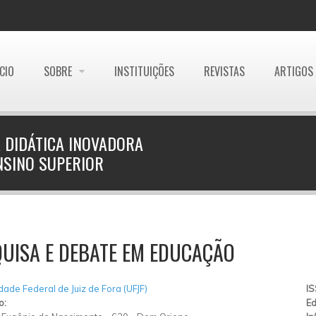
ÍCIO
SOBRE
INSTITUIÇÕES
REVISTAS
ARTIGOS
 DIDÁTICA INOVADORA
NSINO SUPERIOR
UISA E DEBATE EM EDUCAÇÃO
dade Federal de Juiz de Fora (UFJF)
I
o:
Ed