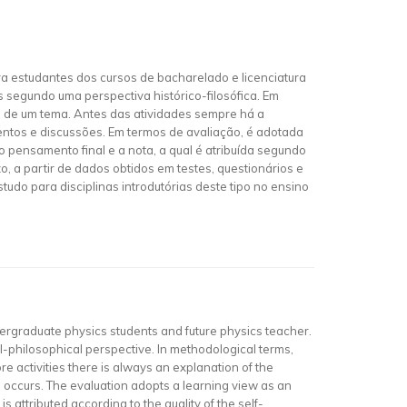
ra estudantes dos cursos de bacharelado e licenciatura
s segundo uma perspectiva histórico-filosófica. Em
o de um tema. Antes das atividades sempre há a
mentos e discussões. Em termos de avaliação, é adotada
pensamento final e a nota, a qual é atribuída segundo
o, a partir de dados obtidos em testes, questionários e
udo para disciplinas introdutórias deste tipo no ensino
ndergraduate physics students and future physics teacher.
cal-philosophical perspective. In methodological terms,
re activities there is always an explanation of the
s occurs. The evaluation adopts a learning view as an
 attributed according to the quality of the self-