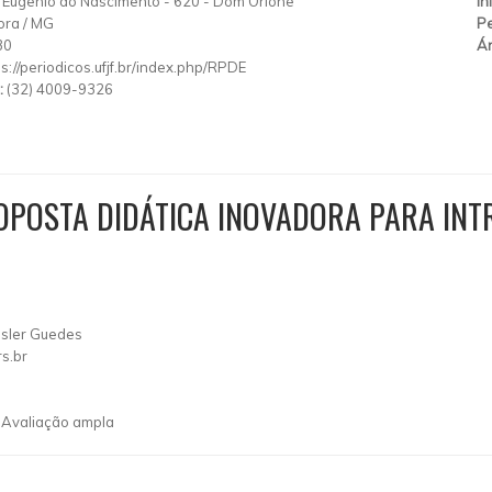
 Eugênio do Nascimento
-
620
-
Dom Orione
In
ora
/
MG
Pe
30
Ár
ps://periodicos.ufjf.br/index.php/RPDE
:
(32) 4009-9326
OPOSTA DIDÁTICA INOVADORA PARA IN
ssler Guedes
s.br
, Avaliação ampla