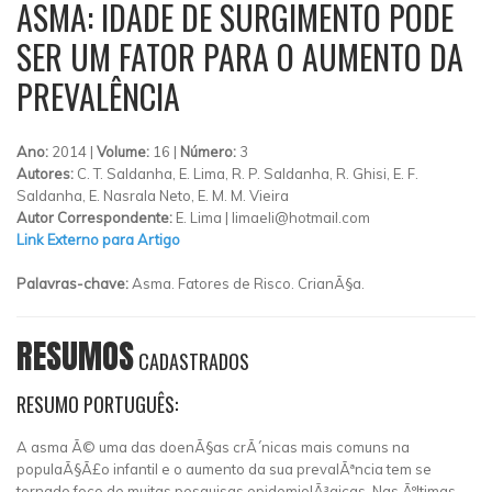
ASMA: IDADE DE SURGIMENTO PODE
SER UM FATOR PARA O AUMENTO DA
PREVALÊNCIA
Ano:
2014 |
Volume:
16 |
Número:
3
Autores:
C. T. Saldanha, E. Lima, R. P. Saldanha, R. Ghisi, E. F.
Saldanha, E. Nasrala Neto, E. M. M. Vieira
Autor Correspondente:
E. Lima |
limaeli@hotmail.com
Link Externo para Artigo
Palavras-chave:
Asma. Fatores de Risco. CrianÃ§a.
RESUMOS
CADASTRADOS
RESUMO PORTUGUÊS:
A asma Ã© uma das doenÃ§as crÃ´nicas mais comuns na
populaÃ§Ã£o infantil e o aumento da sua prevalÃªncia tem se
tornado foco de muitas pesquisas epidemiolÃ³gicas. Nas Ãºltimas