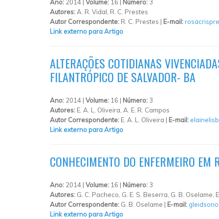
Ano:
2014 |
Volume:
16 |
Número:
3
Autores:
A. R. Vidal, R. C. Prestes
Autor Correspondente:
R. C. Prestes |
E-mail:
rosacrispr
Link externo para Artigo
ALTERAÇÕES COTIDIANAS VIVENCIADA
FILANTRÓPICO DE SALVADOR- BA
Ano:
2014 |
Volume:
16 |
Número:
3
Autores:
E. A. L. Oliveira, A. E. R. Campos
Autor Correspondente:
E. A. L. Oliveira |
E-mail:
elaineli
Link externo para Artigo
CONHECIMENTO DO ENFERMEIRO EM R
Ano:
2014 |
Volume:
16 |
Número:
3
Autores:
G. C. Pacheco, G. E. S. Beserra, G. B. Oselame, 
Autor Correspondente:
G. B. Oselame |
E-mail:
gleidson
Link externo para Artigo