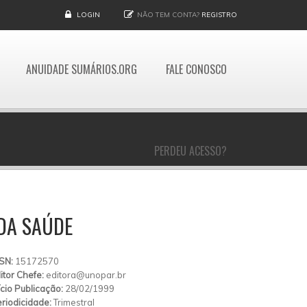
LOGIN
NÃO TEM CONTA?
REGISTRO
ANUIDADE SUMÁRIOS.ORG
FALE CONOSCO
PERDEU ACESSO?
 DA SAÚDE
SSN:
15172570
itor Chefe:
editora@unopar.br
ício Publicação:
28/02/1999
riodicidade:
Trimestral