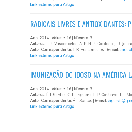
Link externo para Artigo
RADICAIS LIVRES E ANTIOXIDANTES: 
Ano:
2014 |
Volume:
16 |
Número:
3
Autores:
T. B. Vasconcelos, A. R. N. R. Cardoso, J. B. Josi
Autor Correspondente:
T. B. Vasconcelos |
E-mail:
thiag
Link externo para Artigo
IMUNIZAÇÃO DO IDOSO NA AMÉRICA LA
Ano:
2014 |
Volume:
16 |
Número:
3
Autores:
É. I. Santos, G. L. Trigueiro, L. P. Coutinho, T. E.
Autor Correspondente:
É. I. Santos |
E-mail:
eigoruff@gma
Link externo para Artigo
PÁGINAS