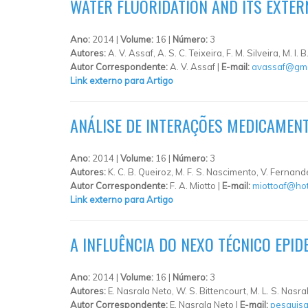
WATER FLUORIDATION AND ITS EXTERN
Ano:
2014 |
Volume:
16 |
Número:
3
Autores:
A. V. Assaf, A. S. C. Teixeira, F. M. Silveira, M. I.
Autor Correspondente:
A. V. Assaf |
E-mail:
avassaf@gma
Link externo para Artigo
ANÁLISE DE INTERAÇÕES MEDICAMENT
Ano:
2014 |
Volume:
16 |
Número:
3
Autores:
K. C. B. Queiroz, M. F. S. Nascimento, V. Fernande
Autor Correspondente:
F. A. Miotto |
E-mail:
miottoaf@ho
Link externo para Artigo
A INFLUÊNCIA DO NEXO TÉCNICO EPI
Ano:
2014 |
Volume:
16 |
Número:
3
Autores:
E. Nasrala Neto, W. S. Bittencourt, M. L. S. Nasral
Autor Correspondente:
E. Nasrala Neto |
E-mail:
pesquisa