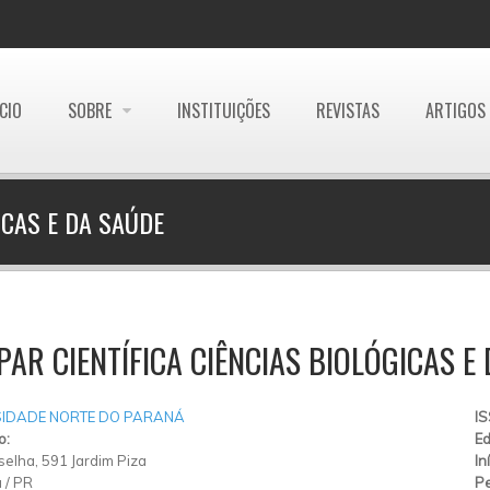
ÍCIO
SOBRE
INSTITUIÇÕES
REVISTAS
ARTIGOS
ICAS E DA SAÚDE
AR CIENTÍFICA CIÊNCIAS BIOLÓGICAS E
SIDADE NORTE DO PARANÁ
I
o:
Ed
elha, 591 Jardim Piza
In
a
/
PR
Pe