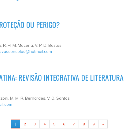
PROTEÇÃO OU PERIGO?
no, R. H. M. Macena, V. P. D. Bastos
obvasconcelos@hotmail.com
TINA: REVISÃO INTEGRATIVA DE LITERATURA
 Mazoni, M. M. R. Bernardes, V. O. Santos
il.com
…
1
2
3
4
5
6
7
8
9
»