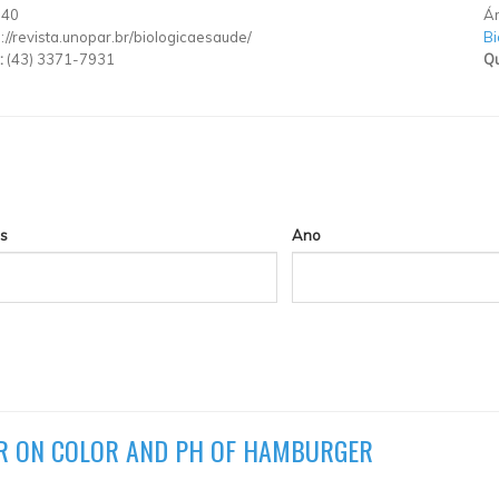
140
Ár
p://revista.unopar.br/biologicaesaude/
Bi
:
(43) 3371-7931
Qu
s
Ano
ER ON COLOR AND PH OF HAMBURGER