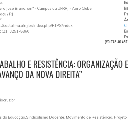
o:
Ed
ro José Bruno, s/n°
-
Campus da UFRRJ
-
Aero Clube
In
uaçu
/
RJ
Pe
21
Ár
p://costalima.ufrrj.br/index.php/RTPS/index
Ci
:
(21) 3251-8860
Es
Es
(VOLTAR AO ART
ABALHO E RESISTÊNCIA: ORGANIZAÇÃO 
VANÇO DA NOVA DIREITA”
ocruz.br
 da Educação,Sindicalismo Docente, Movimento de Resistência, Projeto 