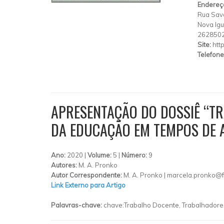
Endereç
Rua Save
Nova Ig
262850
Site:
htt
Telefone
APRESENTAÇÃO DO DOSSIÊ “TR
DA EDUCAÇÃO EM TEMPOS DE A
Ano:
2020 |
Volume:
5 |
Número:
9
Autores:
M. A. Pronko
Autor Correspondente:
M. A. Pronko |
marcela.pronko@fi
Link Externo para Artigo
Palavras-chave:
chave:Trabalho Docente, Trabalhadores