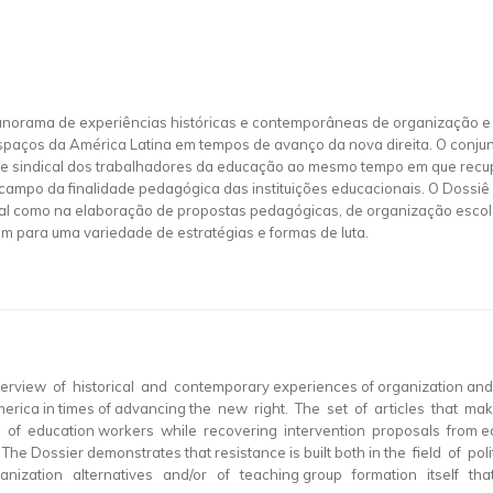
panorama de experiências históricas e contemporâneas de organização e
espaços da América Latina em tempos de avanço da nova direita. O conju
co e sindical dos trabalhadores da educação ao mesmo tempo em que recu
mpo da finalidade pedagógica das instituições educacionais. O Dossiê 
cal como na elaboração de propostas pedagógicas, de organização escola
m para uma variedade de estratégias e formas de luta.
verview of historical and contemporary experiences of organization and 
America in times of advancing the new right. The set of articles that ma
l of education workers while recovering intervention proposals from ed
. The Dossier demonstrates that resistance is built both in the field of po
anization alternatives and/or of teaching group formation itself th