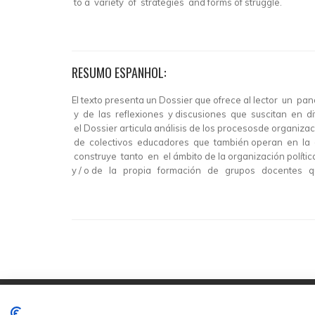
to a variety of strategies and forms of struggle.
RESUMO ESPANHOL:
El texto presenta un Dossier que ofrece al lector un 
y de las reflexiones y discusiones que suscitan en 
el Dossier articula análisis de los procesosde organiza
de colectivos educadores que también operan en la di
construye tanto en el ámbito de la organización polít
y / o de la propia formación de grupos docentes que 