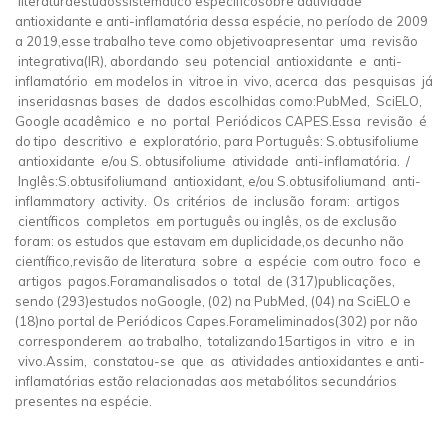
literaturaestudossistemático específicosobre aatividade
antioxidante e anti-inflamatória dessa espécie, no período de 2009
a 2019,esse trabalho teve como objetivoapresentar uma revisão
integrativa(IR), abordando seu potencial antioxidante e anti-
inflamatório em modelos in vitroe in vivo, acerca das pesquisas já
inseridasnas bases de dados escolhidas como:PubMed, SciELO,
Google acadêmico e no portal Periódicos CAPES.Essa revisão é
do tipo descritivo e exploratório, para Português: S.obtusifoliume
antioxidante e/ou S. obtusifoliume atividade anti-inflamatória. /
Inglês:S.obtusifoliumand antioxidant, e/ou S.obtusifoliumand anti-
inflammatory activity. Os critérios de inclusão foram: artigos
científicos completos em português ou inglês, os de exclusão
foram: os estudos que estavam em duplicidade,os decunho não
científico,revisão de literatura sobre a espécie com outro foco e
artigos pagos.Foramanalisados o total de (317)publicações,
sendo (293)estudos noGoogle, (02) na PubMed, (04) na SciELO e
(18)no portal de Periódicos Capes.Forameliminados(302) por não
corresponderem ao trabalho, totalizando15artigos in vitro e in
vivo.Assim, constatou-se que as atividades antioxidantes e anti-
inflamatórias estão relacionadas aos metabólitos secundários
presentes na espécie.