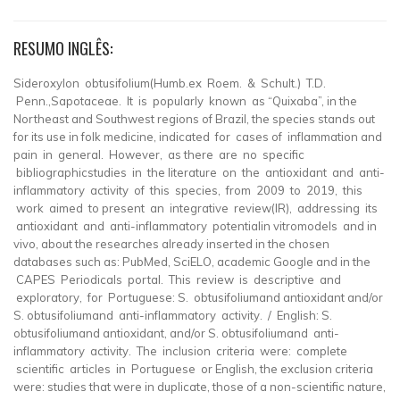
RESUMO INGLÊS:
Sideroxylon obtusifolium(Humb.ex Roem. & Schult.) T.D.
Penn.,Sapotaceae. It is popularly known as “Quixaba”, in the
Northeast and Southwest regions of Brazil, the species stands out
for its use in folk medicine, indicated for cases of inflammation and
pain in general. However, as there are no specific
bibliographicstudies in the literature on the antioxidant and anti-
inflammatory activity of this species, from 2009 to 2019, this
work aimed to present an integrative review(IR), addressing its
antioxidant and anti-inflammatory potentialin vitromodels and in
vivo, about the researches already inserted in the chosen
databases such as: PubMed, SciELO, academic Google and in the
CAPES Periodicals portal. This review is descriptive and
exploratory, for Portuguese: S. obtusifoliumand antioxidant and/or
S. obtusifoliumand anti-inflammatory activity. / English: S.
obtusifoliumand antioxidant, and/or S. obtusifoliumand anti-
inflammatory activity. The inclusion criteria were: complete
scientific articles in Portuguese or English, the exclusion criteria
were: studies that were in duplicate, those of a non-scientific nature,