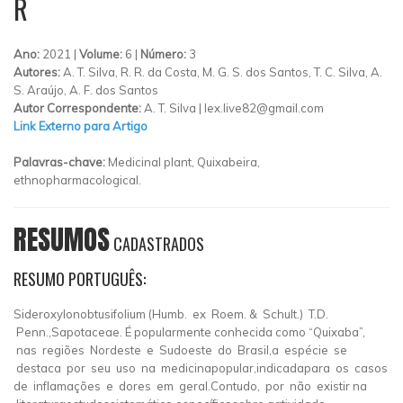
R
Ano:
2021 |
Volume:
6 |
Número:
3
Autores:
A. T. Silva, R. R. da Costa, M. G. S. dos Santos, T. C. Silva, A.
S. Araújo, A. F. dos Santos
Autor Correspondente:
A. T. Silva |
lex.live82@gmail.com
Link Externo para Artigo
Palavras-chave:
Medicinal plant, Quixabeira,
ethnopharmacological.
RESUMOS
CADASTRADOS
RESUMO PORTUGUÊS:
Sideroxylonobtusifolium (Humb. ex Roem. & Schult.) T.D.
Penn.,Sapotaceae. É popularmente conhecida como “Quixaba”,
nas regiões Nordeste e Sudoeste do Brasil,a espécie se
destaca por seu uso na medicinapopular,indicadapara os casos
de inflamações e dores em geral.Contudo, por não existir na