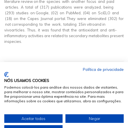
literature review on the species with another focus and paid
articles. A total of (317) publications were analyzed, being
(293) studies on Google, (02) on PubMed, (04) on SciELO and
(18) on the Capes Journal portal. They were eliminated (302) for
not corresponding to the work, totaling 15in vitroand in
vivoarticles. Thus, it was found that the antioxidant and anti-
inflammatory activities are related to secondary metabolites present
inspecies.
Política de privacidade
NÓS USAMOS COOKIES
Podemos colocá-los para análise dos nossos dados de visitantes,
para melhorar o nosso site, mostrar conteúdos personalizados e para
lhe proporcionar uma óptima experiência no site. Para mais
informações sobre os cookies que utilizamos, abra as configurações.
© 2026
Sumários.org
. Todos os Direitos Reservados
Aceitar todos
Negar
Desenvolvido por