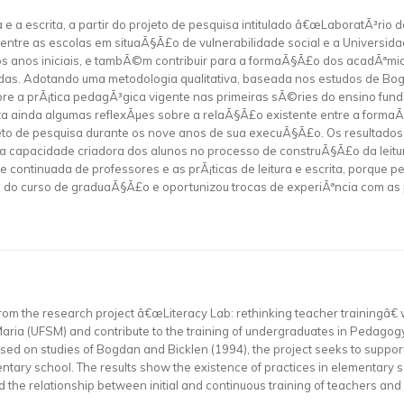
ra e a escrita, a partir do projeto de pesquisa intitulado â€œLaboratÃ³
entre as escolas em situaÃ§Ã£o de vulnerabilidade social e a Universida
os anos iniciais, e tambÃ©m contribuir para a formaÃ§Ã£o dos acadÃªm
s. Adotando uma metodologia qualitativa, baseada nos estudos de Bogdan
e a prÃ¡tica pedagÃ³gica vigente nas primeiras sÃ©ries do ensino fund
nta ainda algumas reflexÃµes sobre a relaÃ§Ã£o existente entre a formaÃ
eto de pesquisa durante os nove anos de sua execuÃ§Ã£o. Os resultados
a capacidade criadora dos alunos no processo de construÃ§Ã£o da leitura
e continuada de professores e as prÃ¡ticas de leitura e escrita, porque
do curso de graduaÃ§Ã£o e oportunizou trocas de experiÃªncia com as p
from the research project â€œLiteracy Lab: rethinking teacher trainingâ€
aria (UFSM) and contribute to the training of undergraduates in Pedagogy
ed on studies of Bogdan and Bicklen (1994), the project seeks to support
ntary school. The results show the existence of practices in elementary sc
 the relationship between initial and continuous training of teachers and 