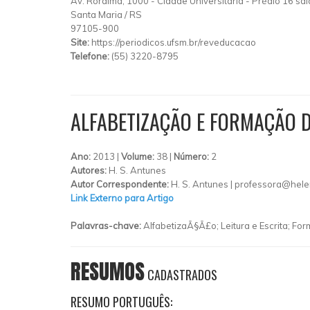
Av. Roraima, 1000 - Cidade Universitária
-
Prédio 16 sa
Santa Maria
/
RS
97105-900
Site:
https://periodicos.ufsm.br/reveducacao
Telefone:
(55) 3220-8795
ALFABETIZAÇÃO E FORMAÇÃO D
Ano:
2013 |
Volume:
38 |
Número:
2
Autores:
H. S. Antunes
Autor Correspondente:
H. S. Antunes |
professora@hele
Link Externo para Artigo
Palavras-chave:
AlfabetizaÃ§Ã£o; Leitura e Escrita; F
RESUMOS
CADASTRADOS
RESUMO PORTUGUÊS: