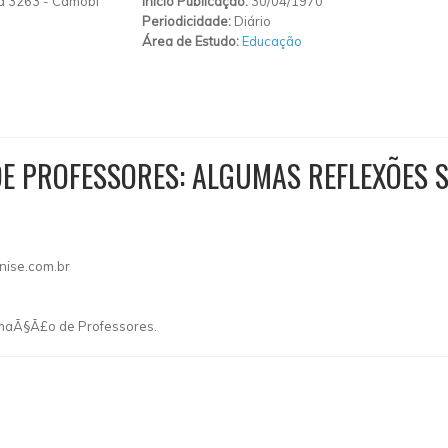
la 3263
-
Camobi
Início Publicação:
30/04/1970
Periodicidade:
Diário
Área de Estudo:
Educação
E PROFESSORES: ALGUMAS REFLEXÕES SO
nise.com.br
ormaÃ§Ã£o de Professores.