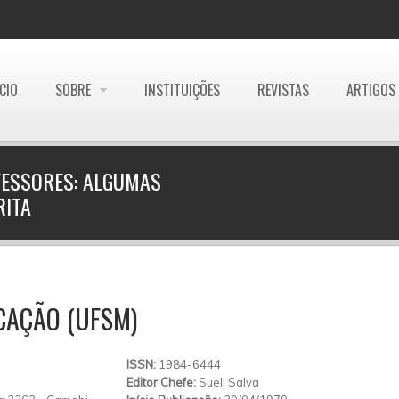
ÍCIO
SOBRE
INSTITUIÇÕES
REVISTAS
ARTIGOS
FESSORES: ALGUMAS
RITA
CAÇÃO (UFSM)
ISSN:
1984-6444
Editor Chefe:
Sueli Salva