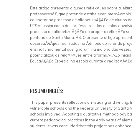
Este artigo apresenta algumas reflexÃµes sobre a leitu
professoresâ€, que pretende estabelecer intercÃ¢mbio 
colaborar no processo de alfabetizaÃ§Ã£o de alunos d
UFSM, assim como dos professores das escolas envolvida
processo de alfabetizaÃ§Ã£o ao propor a reflexÃ£o sobr
periferia de Santa Maria, RS. O presente artigo aprese
observaÃ§Ãµes realizadas no Ã¢mbito do referido proj
ensino fundamental que ignoram, na maioria das vezes, 
potencializou as relaÃ§Ãµes entre a formaÃ§Ã£o inicial 
EducaÃ§Ã£o Especial na escola durante a realizaÃ§Ã£o 
RESUMO INGLÊS:
This paper presents reflections on reading and writing, 
vulnerable schools and the Federal University of Santa M
schools involved. Adopting a qualitative methodology bas
current pedagogical practices in the early years of eleme
students. It was concluded that this project has enhanced