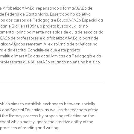
rio de AlfabetizaÃ§Ã£o: repensando a formaÃ§Ã£o de
de Federal de Santa Maria. Esse trabalho objetiva
icos dos cursos de Pedagogia e EducaÃ§Ã£o Especial da
 e Bicklen (1994), o projeto busca auxiliar no
amental, principalmente nas salas de aula de escolas da
§Ã£o de professores e a alfabetizaÃ§Ã£o, a partir de
 alcanÃ§ados remetem Ã existÃªncia de prÃ¡ticas no
 e da escrita. Concluiu-se que este projeto
 permitiu a imersÃ£o das acadÃªmicas da Pedagogia e da
rofessoras que jÃ¡ estÃ£o atuando no ensino bÃ¡sico.
 which aims to establish exchanges between socially
 and Special Education, as well as the teachers of the
 the literacy process by proposing reflection on the
hool which mostly ignore the creative ability of the
practices of reading and writing.