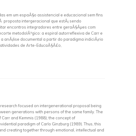
vidas em um espaÃ§o assistencial e educacional sem fins
Ã proposta intergeracional que estÃ¡ sendo
litar encontros integradores entre geraÃ§Ãµes com
orte metodolÃ³gico: a espiral autorreflexiva de Carr e
a anÃ¡lise documental a partir do paradigma indiciÃ¡rio
m atividades de Arte-EducaÃ§Ã£o,
al research focused on intergenerational proposal being
tween generations with persons of the same family. The
f Carr and Kemmis (1988); the concept of
idential paradigm of Carlo Ginzburg (1989). Thus, this
 and creating together through emotional, intellectual and