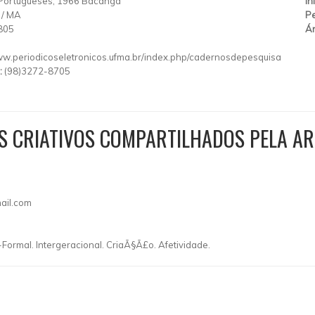
 Portugueses, 1966 Bacanga
In
/
MA
Pe
805
Ár
ww.periodicoseletronicos.ufma.br/index.php/cadernosdepesquisa
:
(98)3272-8705
S CRIATIVOS COMPARTILHADOS PELA AR
ail.com
mal. Intergeracional. CriaÃ§Ã£o. Afetividade.