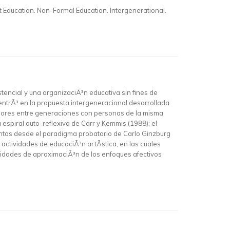
rt Education. Non-Formal Education. Intergenerational.
istencial y una organizaciÃ³n educativa sin fines de
entrÃ³ en la propuesta intergeneracional desarrollada
gradores entre generaciones con personas de la misma
 espiral auto-reflexiva de Carr y Kemmis (1988); el
mentos desde el paradigma probatorio de Carlo Ginzburg
 actividades de educaciÃ³n artÃ­stica, en las cuales
lidades de aproximaciÃ³n de los enfoques afectivos