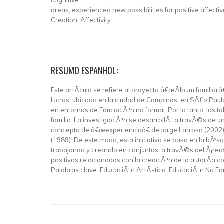
cognitive
areas, experienced new possibilities for positive affect
Creation. Affectivity
RESUMO ESPANHOL:
Este artÃ­culo se refiere al proyecto â€œÃlbum familiarâ
lucros, ubicada en la ciudad de Campinas, en SÃ£o Paulo
en entornos de EducaciÃ³n no formal. Por lo tanto, los 
familia. La investigaciÃ³n se desarrollÃ³ a travÃ©s de un
concepto de â€œexperienciaâ€ de Jorge Larrosa (2002); 
(1989). De este modo, esta iniciativa se basa en la bÃºs
trabajando y creando en conjuntos, a travÃ©s del Ã¡rea
positivos relacionados con la creaciÃ³n de la autorÃ­a c
Palabras clave: EducaciÃ³n ArtÃ­stica. EducaciÃ³n No For