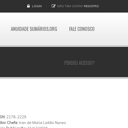
LOGIN
NÃO TEM CONTA?
REGISTRO
ANUIDADE SUMÁRIOS.ORG
FALE CONOSCO
PERDEU ACESSO?
SSN:
2178-2229
itor Chefe:
Iran de Maria Leitão Nunes