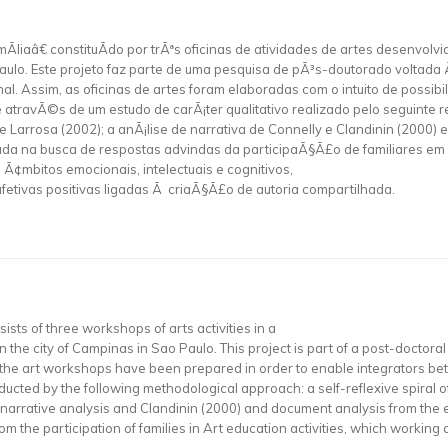
Ã­liaâ€ constituÃ­do por trÃªs oficinas de atividades de artes desenvol
ulo. Este projeto faz parte de uma pesquisa de pÃ³s-doutorado voltada 
Assim, as oficinas de artes foram elaboradas com o intuito de possibi
ravÃ©s de um estudo de carÃ¡ter qualitativo realizado pelo seguinte rec
arrosa (2002); a anÃ¡lise de narrativa de Connelly e Clandinin (2000) e 
aseada na busca de respostas advindas da participaÃ§Ã£o de familiares e
Ã¢mbitos emocionais, intelectuais e cognitivos,
etivas positivas ligadas Ã criaÃ§Ã£o de autoria compartilhada.
ists of three workshops of arts activities in a
n the city of Campinas in Sao Paulo. This project is part of a post-doctor
the art workshops have been prepared in order to enable integrators be
ucted by the following methodological approach: a self-reflexive spiral o
narrative analysis and Clandinin (2000) and document analysis from the ev
om the participation of families in Art education activities, which working