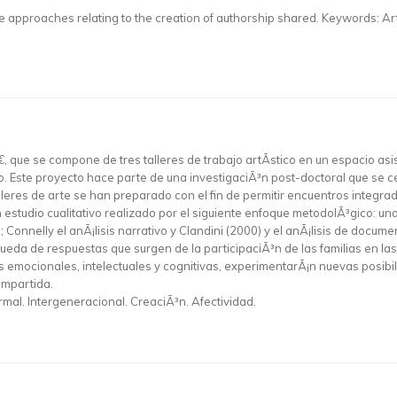
ive approaches relating to the creation of authorship shared. Keywords: A
€, que se compone de tres talleres de trabajo artÃ­stico en un espacio as
. Este proyecto hace parte de una investigaciÃ³n post-doctoral que se c
talleres de arte se han preparado con el fin de permitir encuentros inte
 estudio cualitativo realizado por el siguiente enfoque metodolÃ³gico: una
Connelly el anÃ¡lisis narrativo y Clandini (2000) y el anÃ¡lisis de docu
queda de respuestas que surgen de la participaciÃ³n de las familias en las
s emocionales, intelectuales y cognitivas, experimentarÃ¡n nuevas posibi
ompartida.
mal. Intergeneracional. CreaciÃ³n. Afectividad.