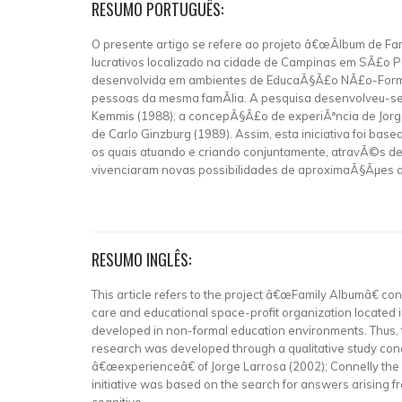
RESUMO PORTUGUÊS:
O presente artigo se refere ao projeto â€œÃlbum de Fam
lucrativos localizado na cidade de Campinas em SÃ£o Pa
desenvolvida em ambientes de EducaÃ§Ã£o NÃ£o-Formal. 
pessoas da mesma famÃ­lia. A pesquisa desenvolveu-se at
Kemmis (1988); a concepÃ§Ã£o de experiÃªncia de Jorge L
de Carlo Ginzburg (1989). Assim, esta iniciativa foi b
os quais atuando e criando conjuntamente, atravÃ©s de 
vivenciaram novas possibilidades de aproximaÃ§Ãµes af
RESUMO INGLÊS:
This article refers to the project â€œFamily Albumâ€ cons
care and educational space-profit organization located i
developed in non-formal education environments. Thus, 
research was developed through a qualitative study cond
â€œexperienceâ€ of Jorge Larrosa (2002); Connelly the 
initiative was based on the search for answers arising fr