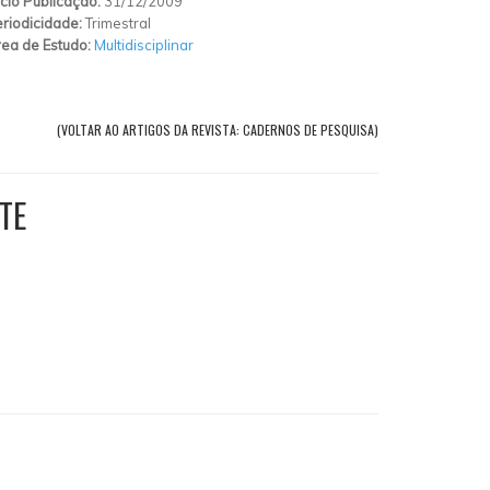
ício Publicação:
31/12/2009
riodicidade:
Trimestral
ea de Estudo:
Multidisciplinar
(VOLTAR AO ARTIGOS DA REVISTA: CADERNOS DE PESQUISA)
TE