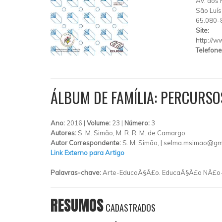
Av. dos
São Luís
65.080-
Site:
http://w
Telefone
ÁLBUM DE FAMÍLIA: PERCURSO
Ano:
2016 |
Volume:
23 |
Número:
3
Autores:
S. M. Simão, M. R. R. M. de Camargo
Autor Correspondente:
S. M. Simão, |
selma.msimao@gm
Link Externo para Artigo
Palavras-chave:
Arte-EducaÃ§Ã£o. EducaÃ§Ã£o NÃ£o-For
RESUMOS
CADASTRADOS