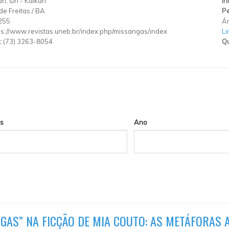
n, s/n
-
Kaikan
In
de Freitas
/
BA
Pe
255
Ár
ps://www.revistas.uneb.br/index.php/missangas/index
Li
:
(73) 3263-8054
Qu
s
Ano
NGAS” NA FICÇÃO DE MIA COUTO: AS METÁFORAS