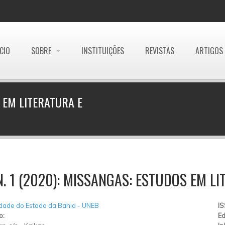
ÍCIO
SOBRE
INSTITUIÇÕES
REVISTAS
ARTIGOS
S EM LITERATURA E
 N. 1 (2020): MISSANGAS: ESTUDOS EM L
dade do Estado da Bahia - UNEB
I
o:
Ed