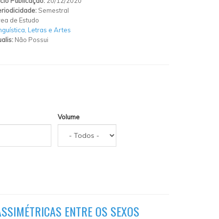
ício Publicação:
20/12/2020
riodicidade:
Semestral
ea de Estudo
nguística, Letras e Artes
alis:
Não Possui
Volume
 ASSIMÉTRICAS ENTRE OS SEXOS