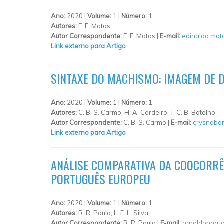
Ano:
2020 |
Volume:
1 |
Número:
1
Autores:
E. F. Matos
Autor Correspondente:
E. F. Matos |
E-mail:
edinaldo.mat
Link externo para Artigo
SINTAXE DO MACHISMO: IMAGEM DE D
Ano:
2020 |
Volume:
1 |
Número:
1
Autores:
C. B. S. Carmo, H. A. Cordeiro, T. C. B. Botelho
Autor Correspondente:
C. B. S. Carmo |
E-mail:
crysnabo
Link externo para Artigo
ANÁLISE COMPARATIVA DA COOCORRÊ
PORTUGUÊS EUROPEU
Ano:
2020 |
Volume:
1 |
Número:
1
Autores:
R. R. Paula, L. F. L. Silva
Autor Correspondente:
R. R. Paula |
E-mail:
ronaldorodr