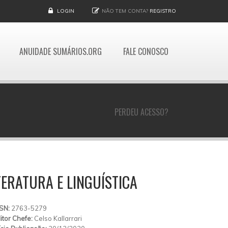
LOGIN
NÃO TEM CONTA?
REGISTRO
ANUIDADE SUMÁRIOS.ORG
FALE CONOSCO
PERDEU ACESSO?
ITERATURA E LINGUÍSTICA
SSN:
2763-5279
itor Chefe:
Celso Kallarrari