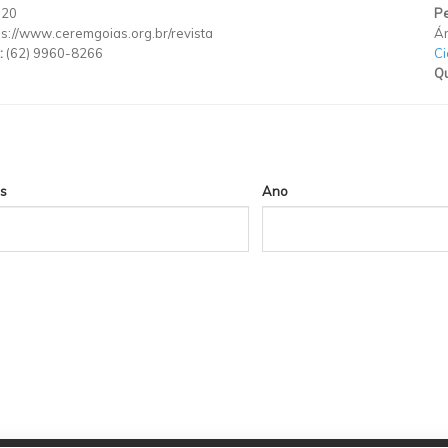
020
Pe
ps://www.ceremgoias.org.br/revista
Ár
:
(62) 9960-8266
Ci
Qu
s
Ano