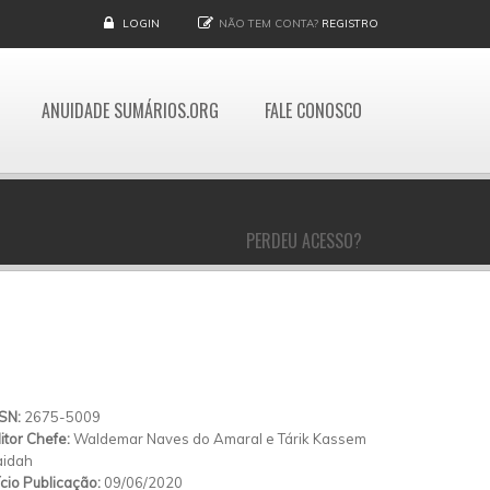
LOGIN
NÃO TEM CONTA?
REGISTRO
ANUIDADE SUMÁRIOS.ORG
FALE CONOSCO
PERDEU ACESSO?
SSN:
2675-5009
itor Chefe:
Waldemar Naves do Amaral e Tárik Kassem
aidah
ício Publicação:
09/06/2020