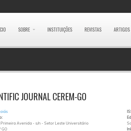
ÍCIO
SOBRE
INSTITUIÇÕES
REVISTAS
ARTIGOS
NTIFIC JOURNAL CEREM-GO
oiás
I
o:
Ed
 Primeira Avenida
-
s/n
-
Setor Leste Universitário
S
/
GO
In