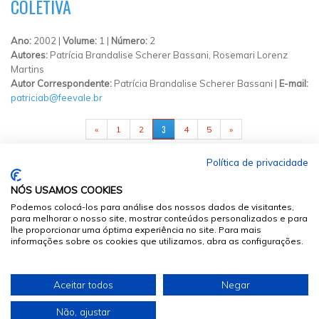
COLETIVA
Ano:
2002 |
Volume:
1 |
Número:
2
Autores:
Patrícia Brandalise Scherer Bassani, Rosemari Lorenz
Martins
Autor Correspondente:
Patrícia Brandalise Scherer Bassani |
E-mail:
patriciab@feevale.br
PÁGINAS
3
«
1
2
4
5
»
Política de privacidade
NÓS USAMOS COOKIES
Podemos colocá-los para análise dos nossos dados de visitantes,
para melhorar o nosso site, mostrar conteúdos personalizados e para
lhe proporcionar uma óptima experiência no site. Para mais
informações sobre os cookies que utilizamos, abra as configurações.
© 2026
Sumários.org
. Todos os Direitos Reservados
Aceitar todos
Negar
Desenvolvido por
Não, ajustar