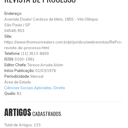
Endereço:
Avenida Doutor Cardoso de Melo, 1855
-
Vila Olímpia
São Paulo
/
SP
04548-903
Site:
https://www.thomsonreuters.com.br/pt/juridico/webrevistas/RePro-
revista-de-processo.html
Telefone:
(11) 3613-8400
ISSN:
0100-1981
Editor Chefe:
Teresa Arruda Alvim
Início Publicação:
01/03/1976
Periodicidade:
Mensal
Área de Estudo
Ciências Sociais Aplicadas
,
Direito
Qualis:
B1
ARTIGOS
CADASTRADOS
Total de Artigos: 133