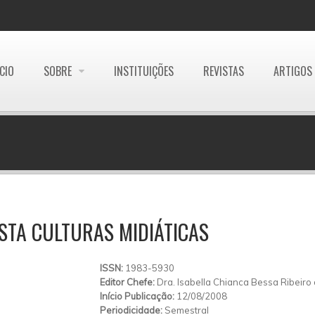
ÍCIO
SOBRE
INSTITUIÇÕES
REVISTAS
ARTIGOS
STA CULTURAS MIDIÁTICAS
ISSN:
1983-5930
Editor Chefe:
Dra. Isabella Chianca Bessa Ribeiro 
Início Publicação:
12/08/2008
Periodicidade:
Semestral