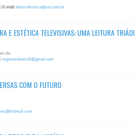
 |
E-mail:
liliancmfranca@uol.com.br
 E ESTÉTICA TELEVISIVAS: UMA LEITURA TRIÁD
pes da
l:
regianeribeiro5@gmail.com
ERSAS COM O FUTURO
ares@hotmail.com