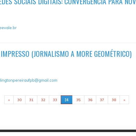
EDES SOCIAIS DIGITAIS: CONVERGÊNCIA PARA NO
evale.br
 IMPRESSO (JORNALISMO A MORE GEOMÉTRICO)
lingtonpereiraufpb@gmail.com
34
«
30
31
32
33
35
36
37
38
»