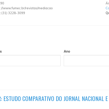
190
Ár
p://www.fumec.br/revistas/mediacao
C
:
(31) 3228-3099
Qu
s
Ano
R: ESTUDO COMPARATIVO DO JORNAL NACIONAL E