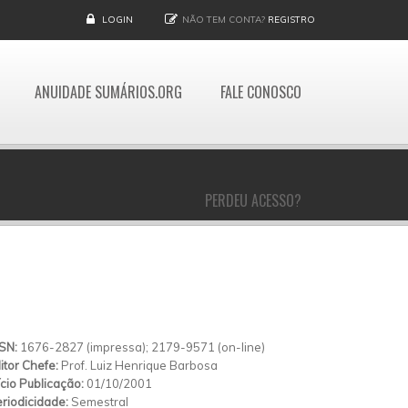
LOGIN
NÃO TEM CONTA?
REGISTRO
ANUIDADE SUMÁRIOS.ORG
FALE CONOSCO
PERDEU ACESSO?
SSN:
1676-2827 (impressa); 2179-9571 (on-line)
itor Chefe:
Prof. Luiz Henrique Barbosa
ício Publicação:
01/10/2001
riodicidade:
Semestral