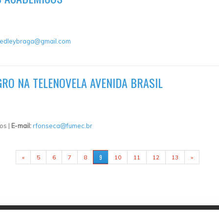
edleybraga@gmail.com
GRO NA TELENOVELA AVENIDA BRASIL
os |
E-mail:
rfonseca@fumec.br
9
«
5
6
7
8
10
11
12
13
»