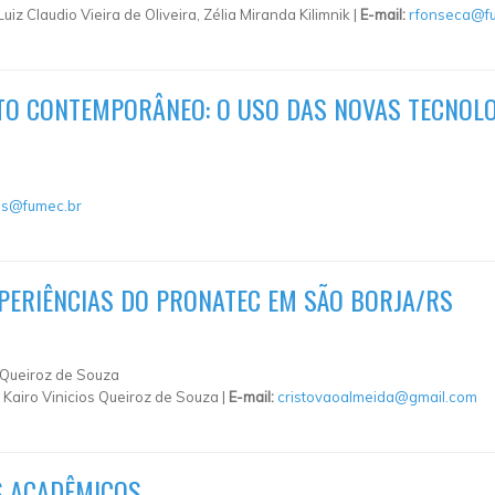
 Claudio Vieira de Oliveira, Zélia Miranda Kilimnik |
E-mail:
rfonseca@f
TO CONTEMPORÂNEO: O USO DAS NOVAS TECNOL
es@fumec.br
EXPERIÊNCIAS DO PRONATEC EM SÃO BORJA/RS
 Queiroz de Souza
Kairo Vinicios Queiroz de Souza |
E-mail:
cristovaoalmeida@gmail.com
S ACADÊMICOS