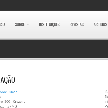
ÍCIO
SOBRE
INSTITUIÇÕES
REVISTAS
ARTIGOS
IAÇÃO
idade Fumec
I
o:
Ed
re, 200
-
Cruzeiro
In
izonte
/
MG
Pe