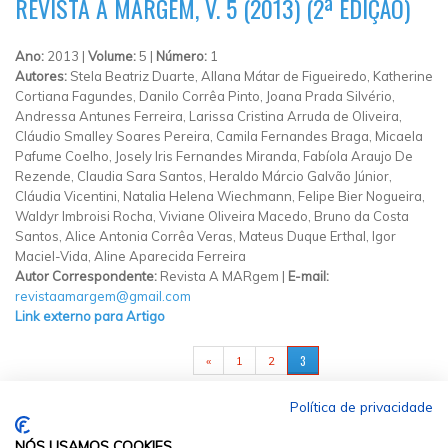
REVISTA A MARGEM, V. 5 (2013) (2ª EDIÇÃO)
Ano:
2013 |
Volume:
5 |
Número:
1
Autores:
Stela Beatriz Duarte, Allana Mátar de Figueiredo, Katherine
Cortiana Fagundes, Danilo Corrêa Pinto, Joana Prada Silvério,
Andressa Antunes Ferreira, Larissa Cristina Arruda de Oliveira,
Cláudio Smalley Soares Pereira, Camila Fernandes Braga, Micaela
Pafume Coelho, Josely Iris Fernandes Miranda, Fabíola Araujo De
Rezende, Claudia Sara Santos, Heraldo Márcio Galvão Júnior,
Cláudia Vicentini, Natalia Helena Wiechmann, Felipe Bier Nogueira,
Waldyr Imbroisi Rocha, Viviane Oliveira Macedo, Bruno da Costa
Santos, Alice Antonia Corrêa Veras, Mateus Duque Erthal, Igor
Maciel-Vida, Aline Aparecida Ferreira
Autor Correspondente:
Revista A MARgem |
E-mail:
revistaamargem@gmail.com
Link externo para Artigo
PÁGINAS
3
«
1
2
Política de privacidade
NÓS USAMOS COOKIES