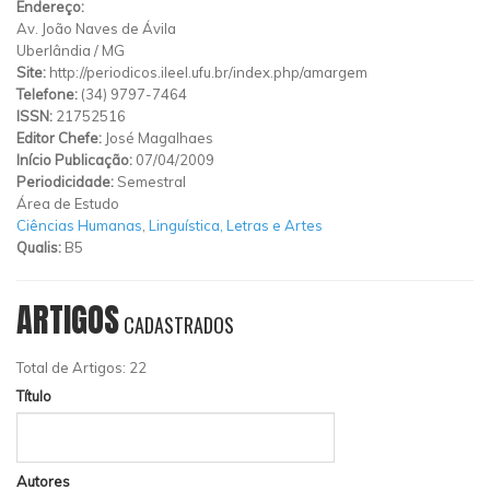
Endereço:
Av. João Naves de Ávila
Uberlândia
/
MG
Site:
http://periodicos.ileel.ufu.br/index.php/amargem
Telefone:
(34) 9797-7464
ISSN:
21752516
Editor Chefe:
José Magalhaes
Início Publicação:
07/04/2009
Periodicidade:
Semestral
Área de Estudo
Ciências Humanas
,
Linguística, Letras e Artes
Qualis:
B5
ARTIGOS
CADASTRADOS
Total de Artigos: 22
Título
Autores