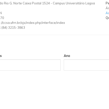
do Rio G. Norte Caixa Postal 1524 - Campus Universitário Lagoa
Pe
Ár
N
Ad
970
Qu
p://ccsa.ufrn.br/ojs/index.php/interface/index
:
(84) 3215-3863
s
Ano