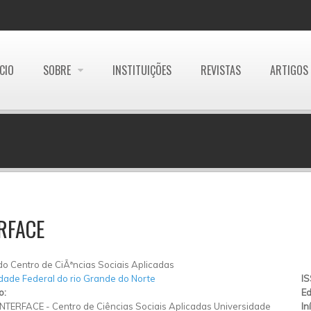
ÍCIO
SOBRE
INSTITUIÇÕES
REVISTAS
ARTIGOS
RFACE
do Centro de CiÃªncias Sociais Aplicadas
dade Federal do rio Grande do Norte
I
o:
Ed
INTERFACE - Centro de Ciências Sociais Aplicadas Universidade
In