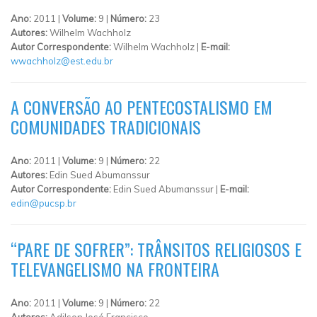
Ano:
2011 |
Volume:
9 |
Número:
23
Autores:
Wilhelm Wachholz
Autor Correspondente:
Wilhelm Wachholz |
E-mail:
wwachholz@est.edu.br
A CONVERSÃO AO PENTECOSTALISMO EM
COMUNIDADES TRADICIONAIS
Ano:
2011 |
Volume:
9 |
Número:
22
Autores:
Edin Sued Abumanssur
Autor Correspondente:
Edin Sued Abumanssur |
E-mail:
edin@pucsp.br
“PARE DE SOFRER”: TRÂNSITOS RELIGIOSOS E
TELEVANGELISMO NA FRONTEIRA
Ano:
2011 |
Volume:
9 |
Número:
22
Autores:
Adilson José Francisco