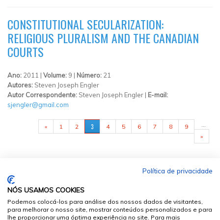
CONSTITUTIONAL SECULARIZATION:
RELIGIOUS PLURALISM AND THE CANADIAN
COURTS
Ano:
2011 |
Volume:
9 |
Número:
21
Autores:
Steven Joseph Engler
Autor Correspondente:
Steven Joseph Engler |
E-mail:
sjengler@gmail.com
PÁGINAS
…
3
«
1
2
4
5
6
7
8
9
»
Política de privacidade
NÓS USAMOS COOKIES
Podemos colocá-los para análise dos nossos dados de visitantes,
para melhorar o nosso site, mostrar conteúdos personalizados e para
lhe proporcionar uma óptima experiência no site. Para mais