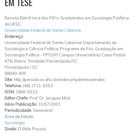
EM TESE
Revista EletrÃ´nica dos PÃ³s-Graduandos em Sociologia PolÃ­tica
da UFSC
Universidade Federal de Santa Catarina
Endereço:
Universidade Federal de Santa Catarina/ Departamento de
Sociologia e Ciência Política/ Programa de Pós-Graduação em
Sociologia Política - PPGSP/ Campus Universitário/ Caixa Postal
476/ Bairro: Trindade/ Florianópolis/SC
Florianópolis
/
SC
88040-900
Site:
http://periodicos.ufsc.br/index.php/emtese/index
Telefone:
(48) 3721-9253
ISSN:
1806-5023
Editor Chefe:
Prof. Dr. Jacques Mick
Início Publicação:
31/07/2003
Periodicidade:
Semestral
Área de Estudo
Sociologia
Qualis:
D (Não Possui)