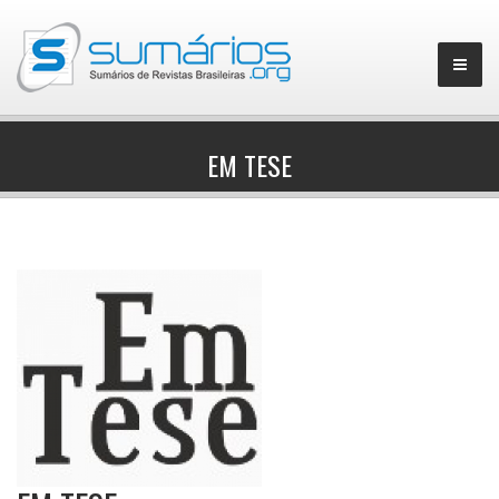
EM TESE
▼