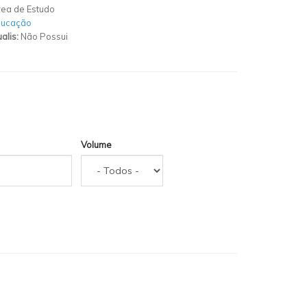
ea de Estudo
ducação
alis:
Não Possui
Volume