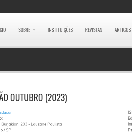
ÍCIO
SOBRE
INSTITUIÇÕES
REVISTAS
ARTIGOS
ÃO OUTUBRO (2023)
 Educar
I
o:
Ed
 Burjakian, 203
-
Lauzane Paulista
In
lo
/
SP
Pe