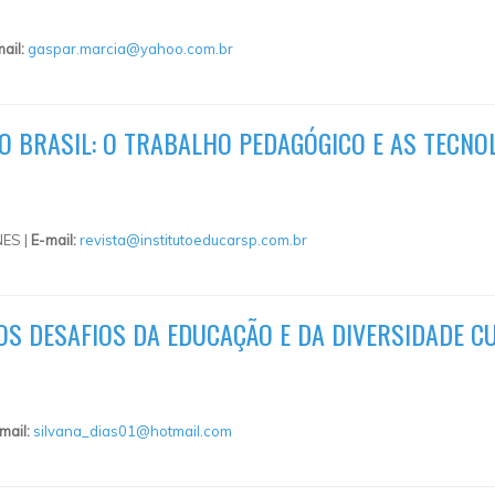
ail:
gaspar.marcia@yahoo.com.br
O BRASIL: O TRABALHO PEDAGÓGICO E AS TECNO
ES |
E-mail:
revista@institutoeducarsp.com.br
OS DESAFIOS DA EDUCAÇÃO E DA DIVERSIDADE C
mail:
silvana_dias01@hotmail.com