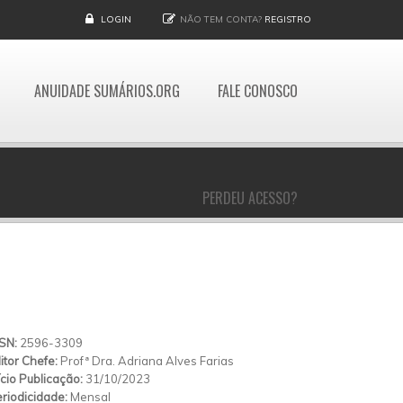
LOGIN
NÃO TEM CONTA?
REGISTRO
ANUIDADE SUMÁRIOS.ORG
FALE CONOSCO
PERDEU ACESSO?
SSN:
2596-3309
itor Chefe:
Profª Dra. Adriana Alves Farias
ício Publicação:
31/10/2023
riodicidade:
Mensal