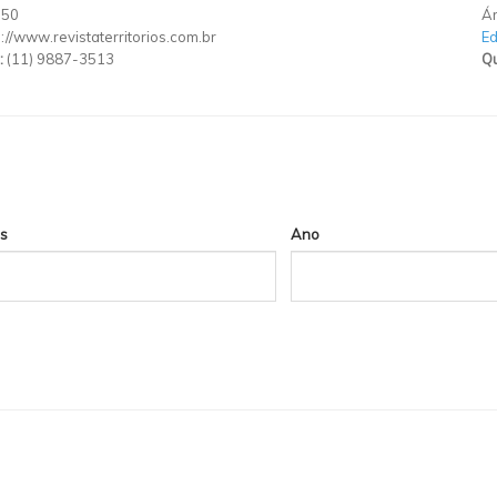
150
Ár
p://www.revistaterritorios.com.br
E
:
(11) 9887-3513
Qu
s
Ano