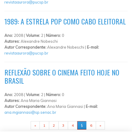
revistaaurora@pucsp.br
1989: A ESTRELA POP COMO CABO ELEITORAL
Ano:
2008 |
Volume:
2 |
Número:
0
Autores:
Alexandre Nobeschi
Autor Correspondente:
Alexandre Nobeschi |
E-mail:
revistaaurora@pucsp.br
REFLEXÃO SOBRE O CINEMA FEITO HOJE NO
BRASIL
Ano:
2008 |
Volume:
2 |
Número:
0
Autores:
Ana Maria Giannasi
Autor Correspondente:
Ana Maria Giannasi |
E-mail:
ana.mgiannasi@sp.senac.br
PÁGINAS
5
«
1
2
3
4
6
»