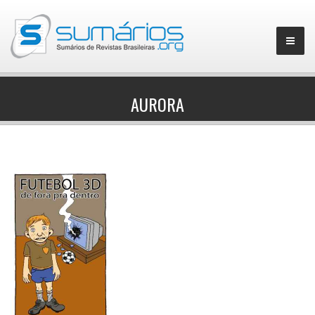
AURORA
▼