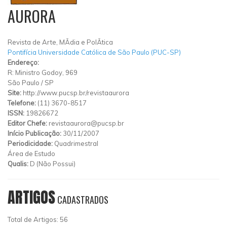
AURORA
Revista de Arte, MÃ­dia e PolÃ­tica
Pontifícia Universidade Católica de São Paulo (PUC-SP)
Endereço:
R: Ministro Godoy, 969
São Paulo
/
SP
Site:
http://www.pucsp.br/revistaaurora
Telefone:
(11) 3670-8517
ISSN:
19826672
Editor Chefe:
revistaaurora@pucsp.br
Início Publicação:
30/11/2007
Periodicidade:
Quadrimestral
Área de Estudo
Qualis:
D (Não Possui)
ARTIGOS
CADASTRADOS
Total de Artigos: 56