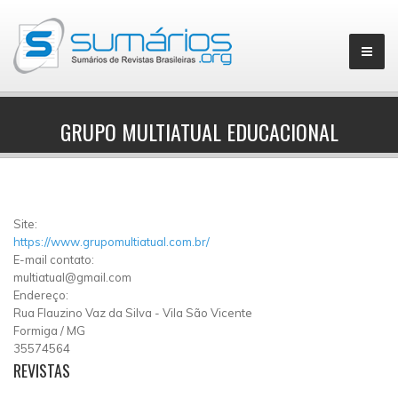
GRUPO MULTIATUAL EDUCACIONAL
▼
Site:
https://www.grupomultiatual.com.br/
E-mail contato:
multiatual@gmail.com
Endereço:
Rua Flauzino Vaz da Silva
-
Vila São Vicente
Formiga
/
MG
35574564
REVISTAS