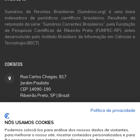
Sumários de Revistas Brasileiras (Sumários.org) é uma base
indexadora de periódicos científicos brasileiros. Resultado da
retomada da série “Sumários Correntes Brasileiros”, pela Fundação
de Pesquisas Científicas de Ribeirão Preto (FUNPEC-RP), antes
desenvolvido pelo Instituto Brasileiro de Informação em Ciências e
Tecnologia (IBICT).
CONTATOS
Rua Carlos Chagas, 817
Jardim Paulista
CEP 14090-190
Ribeirão Preto, SP | Brazil
Política de privacidade
(16) 3620-1251
NÓS USAMOS COOKIES
suporte@funpecrp.com.br
Podemos colocá-los para análise dos nossos dados de visitantes,
para melhorar o nosso site, mostrar conteúdos personalizados e para
lhe proporcionar uma óptima experiência no site. Para mais