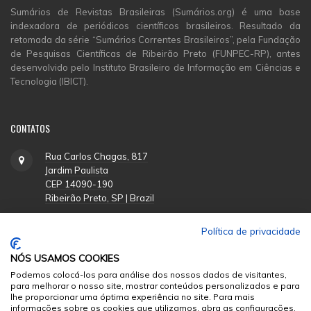
Sumários de Revistas Brasileiras (Sumários.org) é uma base
indexadora de periódicos científicos brasileiros. Resultado da
retomada da série “Sumários Correntes Brasileiros”, pela Fundação
de Pesquisas Científicas de Ribeirão Preto (FUNPEC-RP), antes
desenvolvido pelo Instituto Brasileiro de Informação em Ciências e
Tecnologia (IBICT).
CONTATOS
Rua Carlos Chagas, 817
Jardim Paulista
CEP 14090-190
Ribeirão Preto, SP | Brazil
Política de privacidade
(16) 3620-1251
NÓS USAMOS COOKIES
suporte@funpecrp.com.br
Podemos colocá-los para análise dos nossos dados de visitantes,
para melhorar o nosso site, mostrar conteúdos personalizados e para
lhe proporcionar uma óptima experiência no site. Para mais
informações sobre os cookies que utilizamos, abra as configurações.