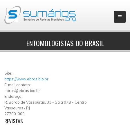
ENTOMOLOGISTAS DO BRASIL
▼
Site:
https://www.ebras.bio.br
E-mail contato:
ebras@ebras.bio.br
Endereço:
R. Barão de Vassouras, 33
-
Sala 07B
-
Centro
Vassouras
/
RJ
27700-000
REVISTAS