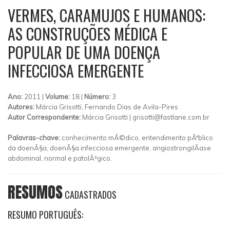
VERMES, CARAMUJOS E HUMANOS:
AS CONSTRUÇÕES MÉDICA E
POPULAR DE UMA DOENÇA
INFECCIOSA EMERGENTE
Ano:
2011 |
Volume:
18 |
Número:
3
Autores:
Márcia Grisotti, Fernando Dias de Avila-Pires
Autor Correspondente:
Márcia Grisotti |
grisotti@fastlane.com.br
Palavras-chave:
conhecimento mÃ©dico, entendimento pÃºblico
da doenÃ§a, doenÃ§a infecciosa emergente, angiostrongilÃ­ase
abdominal, normal e patolÃ³gico.
RESUMOS
CADASTRADOS
RESUMO PORTUGUÊS: