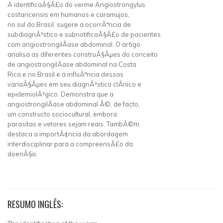
A identificaÃ§Ã£o do verme Angiostrongylus
costaricensis em humanos e caramujos,
no sul do Brasil, sugere a ocorrÃªncia de
subdiagnÃ³stico e subnotificaÃ§Ã£o de pacientes
com angiostrongilÃ­ase abdominal. O artigo
analisa as diferentes construÃ§Ãµes do conceito
de angiostrongilÃ­ase abdominal na Costa
Rica e no Brasil e a influÃªncia dessas
variaÃ§Ãµes em seu diagnÃ³stico clÃ­nico e
epidemiolÃ³gico. Demonstra que a
angiostrongilÃ­ase abdominal Ã©, de facto,
um constructo sociocultural, embora
parasitas e vetores sejam reais. TambÃ©m
destaca a importÃ¢ncia da abordagem
interdisciplinar para a compreensÃ£o da
doenÃ§a.
RESUMO INGLÊS: