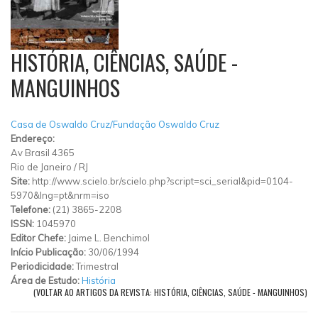
HISTÓRIA, CIÊNCIAS, SAÚDE -
MANGUINHOS
Casa de Oswaldo Cruz/Fundação Oswaldo Cruz
Endereço:
Av Brasil 4365
Rio de Janeiro
/
RJ
Site:
http://www.scielo.br/scielo.php?script=sci_serial&pid=0104-
5970&lng=pt&nrm=iso
Telefone:
(21) 3865-2208
ISSN:
1045970
Editor Chefe:
Jaime L. Benchimol
Início Publicação:
30/06/1994
Periodicidade:
Trimestral
Área de Estudo:
História
(VOLTAR AO ARTIGOS DA REVISTA: HISTÓRIA, CIÊNCIAS, SAÚDE - MANGUINHOS)