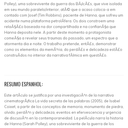
Polley), uma sobrevivente da guerra dos BÃ¡lcÃ£s, que vive isolada
em seu mundo paralelo/interior, atÃ© que o acaso coloca-a em
contado com Josef (Tim Robbins), paciente de Hanna, que sofreu um
acidente numa plataforma petrolÃ­fera. Os dois constroem uma
relaÃ§Ã£o baseada na dor compartilhada e na confianÃ§a que
Hanna deposita nele. A partir deste momento a protagonista
comeÃ§a a revelar seus traumas do passado, um espectro que a
atormenta dia e noite. O trabalho pretende, entÃ£o, demonstrar
como os elementos da memÃ³ria, do perdÃ£o e delicadeza estÃ£o
construÃ­dos no interior da narrativa fÃ­lmica em questÃ£o.
RESUMO ESPANHOL:
Este artÃ­culo se justifica por una investigaciÃ³n de la narrativa
cinematogrÃ¡fica La vida secreta de las palabras (2005), de Isabel
Coixet, a partir de los conceptos de memoria, monumento de piedra,
olvido, perdÃ³n y delicadeza, eventos en efervescencia y urgencia
de discusiÃ³n en la contemporaneidad. La pelÃ­cula narra la historia
de Hanna (Sarah Polley), una sobreviviente de la guerra de los