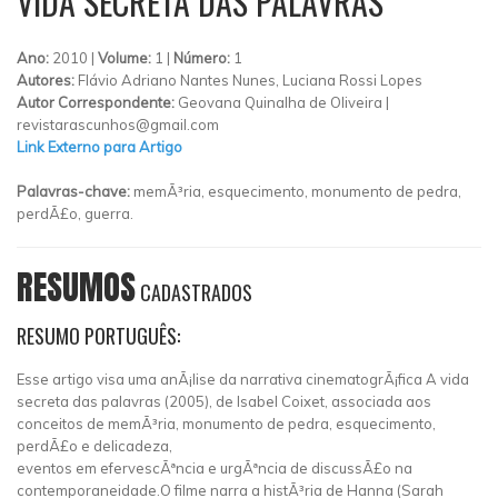
VIDA SECRETA DAS PALAVRAS
Ano:
2010 |
Volume:
1 |
Número:
1
Autores:
Flávio Adriano Nantes Nunes, Luciana Rossi Lopes
Autor Correspondente:
Geovana Quinalha de Oliveira |
revistarascunhos@gmail.com
Link Externo para Artigo
Palavras-chave:
memÃ³ria, esquecimento, monumento de pedra,
perdÃ£o, guerra.
RESUMOS
CADASTRADOS
RESUMO PORTUGUÊS:
Esse artigo visa uma anÃ¡lise da narrativa cinematogrÃ¡fica A vida
secreta das palavras (2005), de Isabel Coixet, associada aos
conceitos de memÃ³ria, monumento de pedra, esquecimento,
perdÃ£o e delicadeza,
eventos em efervescÃªncia e urgÃªncia de discussÃ£o na
contemporaneidade.O filme narra a histÃ³ria de Hanna (Sarah