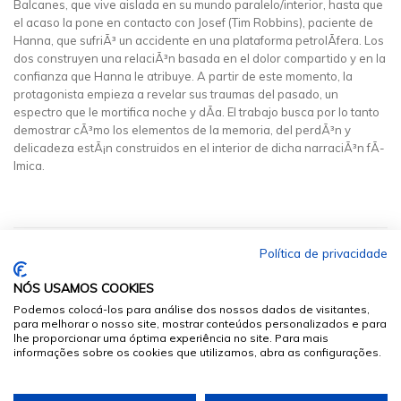
Balcanes, que vive aislada en su mundo paralelo/interior, hasta que
el acaso la pone en contacto con Josef (Tim Robbins), paciente de
Hanna, que sufriÃ³ un accidente en una plataforma petrolÃ­fera. Los
dos construyen una relaciÃ³n basada en el dolor compartido y en la
confianza que Hanna le atribuye. A partir de este momento, la
protagonista empieza a revelar sus traumas del pasado, un
espectro que le mortifica noche y dÃ­a. El trabajo busca por lo tanto
demostrar cÃ³mo los elementos de la memoria, del perdÃ³n y
delicadeza estÃ¡n construidos en el interior de dicha narraciÃ³n fÃ­
lmica.
Política de privacidade
NÓS USAMOS COOKIES
Podemos colocá-los para análise dos nossos dados de visitantes,
para melhorar o nosso site, mostrar conteúdos personalizados e para
lhe proporcionar uma óptima experiência no site. Para mais
informações sobre os cookies que utilizamos, abra as configurações.